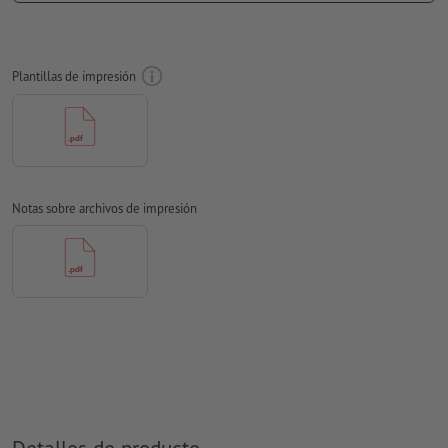
Aplicar a todo el perímetro 2 mm
sangrado
, las informaciones
importantes deben tener al menos 4 mm de separación
Plantillas de impresión
respecto del borde del formato final
Las fuentes
han de estar completamente incrustadas o
convertidas en curvas
Modo de color:
CMYK, FOGRA51 (PSO Coated v3) para papeles
estucados, FOGRA52 (PSO Uncoated v3 FOGRA52) para papel
Notas sobre archivos de impresión
no cuché
No corregimos las
faltas de ortografía y de sintaxis
No corregimos los
ajustes de sobreimpresión
Los
comentarios
serán eliminados y no se imprimen
El contenido en los
campos de formulario
se imprime
¿Cómo creo archivos de impresión correctamente?
Detalles de producto