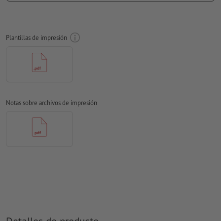
Aplicar a todo el perímetro 2 mm
sangrado
, las informaciones
importantes deben tener al menos 4 mm de separación
Plantillas de impresión
respecto del borde del formato final
Las fuentes
han de estar completamente incrustadas o
convertidas en curvas
Modo de color:
CMYK, FOGRA51 (PSO Coated v3) para papeles
estucados, FOGRA52 (PSO Uncoated v3 FOGRA52) para papel
Notas sobre archivos de impresión
no cuché
No corregimos las
faltas de ortografía y de sintaxis
No corregimos los
ajustes de sobreimpresión
Los
comentarios
serán eliminados y no se imprimen
El contenido en los
campos de formulario
se imprime
¿Cómo creo archivos de impresión correctamente?
Detalles de producto