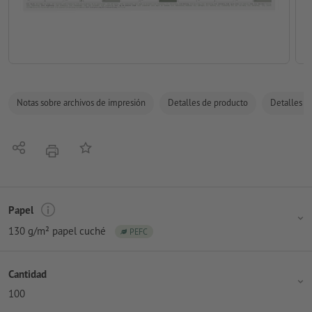
Notas sobre archivos de impresión
Detalles de producto
Detalles de
Compartir
Añadir a lista de favoritos
imprimir
Papel
130 g/m² papel cuché
PEFC
Cantidad
100