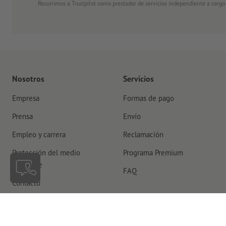
Recurrimos a Trustpilot como prestador de servicios independiente a cargo
Nosotros
Servicios
Empresa
Formas de pago
Prensa
Envío
Empleo y carrera
Reclamación
Protección del medio
Programa Premium
ambiente
FAQ
Contacto