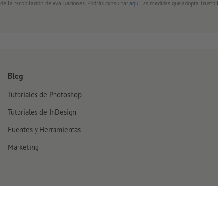
 de la recopilación de evaluaciones. Podrás consultar
aquí
las medidas que adopta Trustpil
Blog
Tutoriales de Photoshop
Tutoriales de InDesign
Fuentes y Herramientas
Marketing