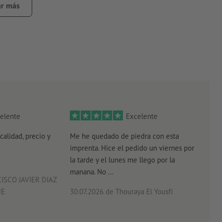
ciones opuestas.
r más
or de las cajas pueden quedar residuos de pólvora
az clic
aquí
para acceder a embalajes aptos para alimentos
cidad
uerpo
elente
Excelente
calidad, precio y
Me he quedado de piedra con esta
Senc
imprenta. Hice el pedido un viernes por
plaz
la tarde y el lunes me llego por la
manana. No ...
ISCO JAVIER DIAZ
UE
30.07.2026
de Thouraya El Yousfi
29.0