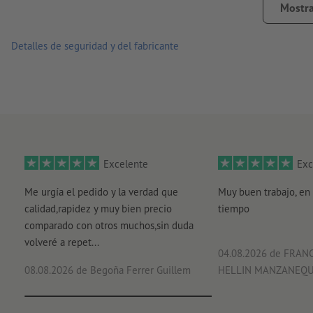
¿Cómo creo archivos de impresión correctamente?
Las solapas opuestas para fondo y tapa se insertan en direc
Mostra
bordes precisos gracias al corte láser
Detalles de seguridad y del fabricante
Nota: al marcar las líneas de pliegue con láser, en el interi
para alimentos solo son aptas como embalaje secundario; h
imprimibles en toda la superficie
con información y/o publi
encolado: en forma de puntos en el lado longitudinal del c
suministro: pegadas y colocadas en plano
Excelente
Exc
Es necesario que tengas en cuenta la hoja de datos.
Me urgía el pedido y la verdad que
Muy buen trabajo, en 
calidad,rapidez y muy bien precio
tiempo
comparado con otros muchos,sin duda
volveré a repet...
04.08.2026
de FRANC
08.08.2026
de Begoña Ferrer Guillem
HELLIN MANZANEQ