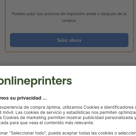
Puedes subir tus archivos de impresión antes o después de la
compra.
Subir ahora
Momentáneamente, este artículo está agotado
Entrega aprox.:
mar. 1 de sep.
Peso: aprox.
1,3 kg