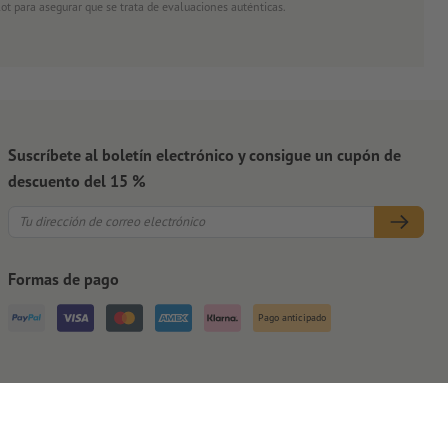
ot para asegurar que se trata de evaluaciones auténticas.
Suscríbete al boletín electrónico y consigue un cupón de
descuento del 15 %
Formas de pago
Pago anticipado