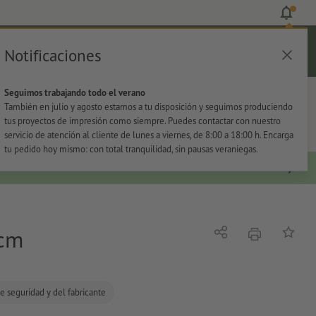
Notificaciones
Iniciar sesión
Ayuda
Lista de favoritos
Cesta
Seguimos trabajando todo el verano
s
Oficina
Adhesivos
También en julio y agosto estamos a tu disposición y seguimos produciendo
tus proyectos de impresión como siempre. Puedes contactar con nuestro
servicio de atención al cliente de lunes a viernes, de 8:00 a 18:00 h. Encarga
tu pedido hoy mismo: con total tranquilidad, sin pausas veraniegas.
 cm
imprimir
Compartir
Añadir a
e seguridad y del fabricante