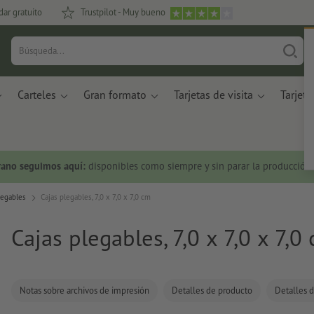
dar gratuito
Trustpilot - Muy bueno
Carteles
Gran formato
Tarjetas de visita
Tarjeta
rano seguimos aquí:
disponibles como siempre y sin parar la producción.
legables
Cajas plegables, 7,0 x 7,0 x 7,0 cm
Cajas plegables, 7,0 x 7,0 x 7,0
Notas sobre archivos de impresión
Detalles de producto
Detalles d