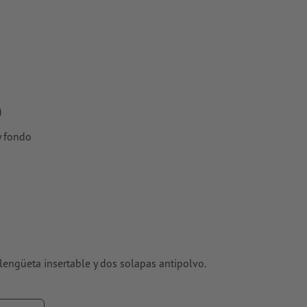
es importantes
e del formato
rtidas en
)
y fondo
s estucados,
engüeta insertable y dos solapas antipolvo.
ués colocar la lengüeta insertable.