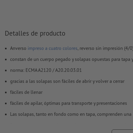
contornos no serán imprimidos.
Resolución:
300 dpi
Aplicar a todo el perímetro 2 mm
sangrado
, las informacion
deben tener al menos 4 mm de separación respecto del bord
Detalles de producto
final
Las fuentes
han de estar completamente incrustadas o conve
Anverso
impreso a cuatro colores
, reverso sin impresión (4/0
curvas
constan de un cuerpo pegado y solapas opuestas para tapa 
Modo de color:
CMYK, FOGRA51 (PSO Coated v3) para papele
norma: ECMA A2120 / A20.20.03.01
FOGRA52 (PSO Uncoated v3 FOGRA52) para papel no cuché
gracias a las solapas son fáciles de abrir y volver a cerrar
No corregimos las
faltas de ortografía y de sintaxis
fáciles de llenar
No corregimos los
ajustes de sobreimpresión
fáciles de apilar, óptimas para transporte y presentaciones
Los
comentarios
serán eliminados y no se imprimen
Las solapas, tanto en fondo como en tapa, comprenden una l
El contenido en los
campos de formulario
se imprime
Para cerrarla, primero plegar ambas solapas antipolvo y desp