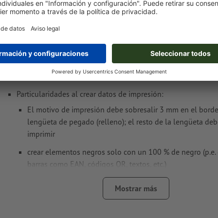
Notas sobre archivos de impresión Cajas ple
7,0 x 7,0 x 7,0 cm
Formato de datos
(incl. 2 mm sangrado): 29,5 x 24,4 cm
Formato
final
: 29,1 x 24 cm
Particularidades al crear datos de impresión:
El motivo de impresión debe sobresalir 3 mm en el borde 
lengüeta de pegado (relleno); el resto de la lengüeta de
imprimir
crear elementos negros solo con un 100 % de negro (p.e.
barras como EAN, códigos QR, textos, etc.)
Deje los contornos técnicos en colores especiales (p.e. tr
Mostrar más
hendido, perforación, huella de cola) en el PDF de datos
para garantizar el posicionamiento exacto de tu diseño. E