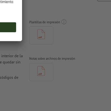
gables,
Plantillas de impresión
interior de la
Notas sobre archivos de impresión
be quedar sin
 códigos de
oquelado,
 de impresión
stos