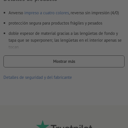
Los
comentarios
serán eliminados y no se imprimen
Anverso
impreso a cuatro colores
, reverso sin impresión (4/0)
El contenido en los
campos de formulario
se imprime
protección segura para productos frágiles y pesados
¿Cómo creo archivos de impresión correctamente?
doble espesor de material gracias a las lengüetas de fondo y
tapa que se superponen; las lengüetas en el interior apenas se
tocan
para el cierre se requiere un adhesivo, encuadernación de
Mostrar más
alambre o cinta adhesiva
modelo: FEFCO 0203
Detalles de seguridad y del fabricante
el cartón ondulado consta mayormente de papel viejo, esto
implica menor consumo de recursos, energía y agua
100 % reciclable y ecológico
gracias a la alta calidad del cartón, resiste a la humedad y a las
oscilaciones de temperatura