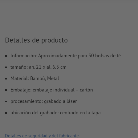
son aptas las imágenes y plantillas con extensión JPEG o
Encontrarás más información y consejos sobre
datos vect
nuestro centro de ayuda.
No corregimos las
faltas de ortografía y de sintaxis
Detalles de producto
Nota: Por favor, tenga en cuenta que los colores pueden var
graba en materiales naturales
Información: Aproximadamente para 30 bolsas de té
tamaño: an. 21 x al. 6,5 cm
¿Cómo creo archivos de impresión correctamente?
Material: Bambú, Metal
Embalaje: embalaje individual – cartón
procesamiento: grabado a láser
ubicación del grabado: centrado en la tapa
Detalles de seguridad y del fabricante