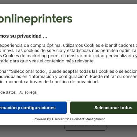
Notas sobre archivos de impresión Caja de t
Damaskus
Formato de datos
: 6 x 4 cm
Particularidades al crear datos de impresión:
Crea otro campo de color y asígnale al
grabado láser
el c
correspondiente.
denominación del campo del color: «Laser»
tipo de color: color sólido
valor de color: a elección
Nota: esta «tinta» solo se usa con fines de fabricación, n
grabado a color
Mostrar más
El archivo PDF listo para imprimir solo puede contener ve