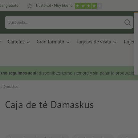
dar gratuito
Trustpilot - Muy bueno
Carteles
Gran formato
Tarjetas de visita
Tarjeta
rano seguimos aquí:
disponibles como siempre y sin parar la producción.
 té Damaskus
Caja de té Damaskus