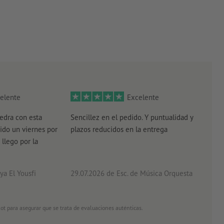
elente
Excelente
edra con esta
Sencillez en el pedido. Y puntualidad y
El r
ido un viernes por
plazos reducidos en la entrega
el e
 llego por la
acab
a El Yousfi
29.07.2026
de Esc. de Música Orquesta
26.0
ot para asegurar que se trata de evaluaciones auténticas.