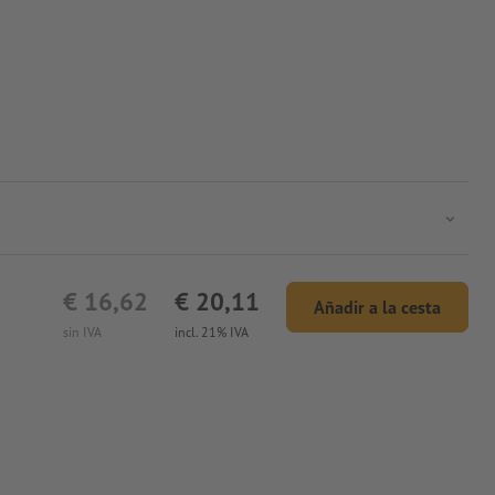
€ 16,62
€ 20,11
Añadir a la cesta
sin IVA
incl. 21% IVA