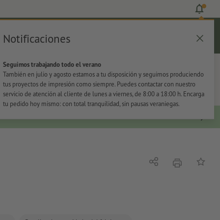
Notificaciones
Iniciar sesión
Ayuda
Lista de favoritos
Cesta
Seguimos trabajando todo el verano
s
Oficina
Adhesivos
También en julio y agosto estamos a tu disposición y seguimos produciendo
tus proyectos de impresión como siempre. Puedes contactar con nuestro
servicio de atención al cliente de lunes a viernes, de 8:00 a 18:00 h. Encarga
tu pedido hoy mismo: con total tranquilidad, sin pausas veraniegas.
imprimir
Compartir
Añadir a