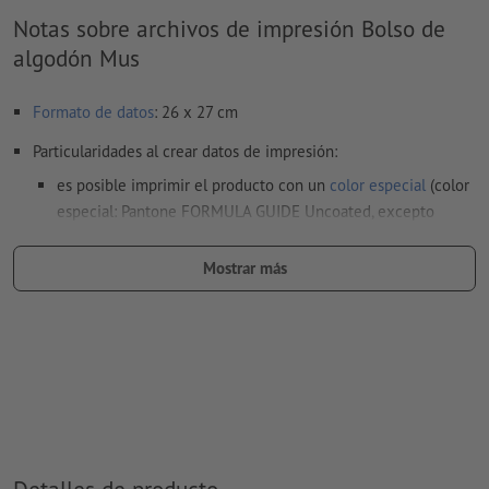
Notas sobre archivos de impresión Bolso de
algodón Mus
Formato de datos
: 26 x 27 cm
Particularidades al crear datos de impresión:
es posible imprimir el producto con un
color especial
(color
especial: Pantone FORMULA GUIDE Uncoated, excepto
metálico y neón)
Mostrar más
al
imprimir con color blanco
, el material de soporte puede
translucirse
El archivo PDF listo para imprimir solo puede contener
vectores; no son aptas las imágenes y plantillas con
extensión JPEG o TIFF
Encontrarás más información y consejos sobre
datos vectoriales
en nuestro centro de ayuda.