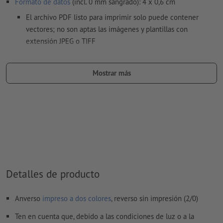
Formato de datos
(incl. 0 mm sangrado): 4 x 0,6 cm
El archivo PDF listo para imprimir solo puede contener
vectores; no son aptas las imágenes y plantillas con
extensión JPEG o TIFF
Es posible escoger uno o dos
colores especiales
para el motivo.
Mostrar más
Denomina los campos de color con el correspondiente color
objetivo del espacio de color Pantone FORMULA GUIDE
Solid Coated (p.e. «Pantone 286 C»).
No son posibles los colores metálicos ni neón.
Son posibles los colores de impresión oro (Pantone 871 C) y
plata (Pantone 877 C). Para ello, denomina el color sólido
creado en tus datos de impresión como «gold» (oro) o
«silver» (plata)
Detalles de producto
al
imprimir con color blanco
, el material de soporte puede
Anverso
impreso a dos colores
, reverso sin impresión (2/0)
translucirse
Ten en cuenta que, debido a las condiciones de luz o a la
Encontrarás más información y consejos sobre