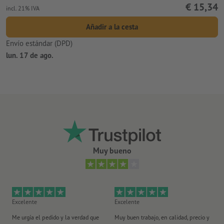
€ 15,34
incl. 21% IVA
Añadir a la cesta
Envío estándar (DPD)
lun. 17 de ago.
Muy bueno
Excelente
Excelente
Ex
Me urgía el pedido y la verdad que
Muy buen trabajo, en calidad, precio y
Me