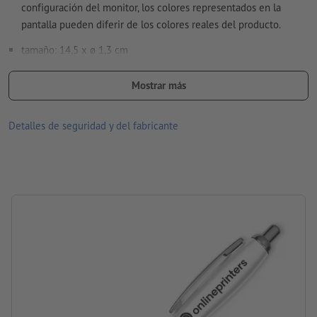
configuración del monitor, los colores representados en la
datos vectoriales
en nuestro centro de ayuda.
pantalla pueden diferir de los colores reales del producto.
tamaño de fuente: mínimo 6 puntos (2,12 mm)
tamaño: 14,5 x ø 1,3 cm
No corregimos las
faltas de ortografía y de sintaxis
información: bolígrafo retráctil
Mostrar más
¿Cómo creo archivos de impresión correctamente?
Carga: Carga grande de plástico con tinta azul
Detalles de seguridad y del fabricante
Material: plástico, Metal
Embalaje: cartón
procesamiento: tampografía
Área de impresión: a la derecha del clip