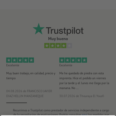
Muy bueno
Excelente
Excelente
Ex
Muy buen trabajo, en calidad, precio y
Me he quedado de piedra con esta
Se
tiempo
imprenta. Hice el pedido un viernes
pl
por la tarde y el lunes me llego por la
manana. No ...
04.08.2026
de FRANCISCO JAVIER
29
DIAZ HELLIN MANZANEQUE
30.07.2026
de Thouraya El Yousfi
Or
Recurrimos a Trustpilot como prestador de servicios independiente a cargo
de la recopilación de evaluaciones. Podrás consultar
aquí
las medidas que