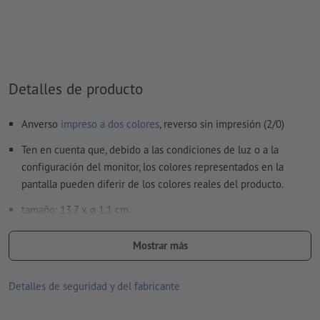
No son posibles los colores metálicos ni neón.
Son posibles los colores de impresión oro (Pantone 871 C) y
plata (Pantone 877 C). Para ello, denomina el color sólido
creado en tus datos de impresión como «gold» (oro) o
«silver» (plata)
Detalles de producto
al
imprimir con color blanco
, el material de soporte puede
Anverso
impreso a dos colores
, reverso sin impresión (2/0)
translucirse
Ten en cuenta que, debido a las condiciones de luz o a la
Encontrarás más información y consejos sobre
configuración del monitor, los colores representados en la
datos vectoriales
en nuestro centro de ayuda.
pantalla pueden diferir de los colores reales del producto.
tamaño de fuente: mínimo 6 puntos (2,12 mm)
tamaño: 13,7 x ø 1,1 cm
No corregimos las
faltas de ortografía y de sintaxis
información: bolígrafo retráctil
Mostrar más
¿Cómo creo archivos de impresión correctamente?
cartucho: tinta azul
Detalles de seguridad y del fabricante
Material: caucho, plástico
Embalaje: cartón