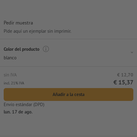
procesamiento: tampografía
Área de impresión: a la derecha del clip
Pedir muestra
Pide aquí un ejemplar sin imprimir.
Color del producto
blanco
sin IVA
€ 12,70
€ 15,37
incl. 21% IVA
Añadir a la cesta
Envío estándar (DPD)
lun. 17 de ago.