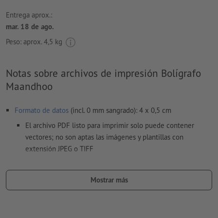
Entrega aprox.:
mar. 18 de ago.
Peso: aprox.
4,5 kg
Notas sobre archivos de impresión Bolígrafo
Maandhoo
Formato de datos
(incl. 0 mm sangrado): 4 x 0,5 cm
El archivo PDF listo para imprimir solo puede contener
vectores; no son aptas las imágenes y plantillas con
extensión JPEG o TIFF
Es posible escoger uno o dos
colores especiales
para el motivo.
Mostrar más
Denomina los campos de color con el correspondiente color
objetivo del espacio de color Pantone FORMULA GUIDE
Solid Coated (p.e. «Pantone 286 C»).