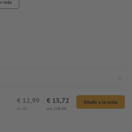
r más
€ 12,99
€ 15,72
Añadir a la cesta
sin IVA
incl. 21% IVA