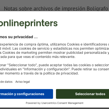
Notas sobre archivos de impresión Bolígrafo
Formato de datos
: 4 x 0,6 cm
Particularidades al crear datos de impresión:
Crea otro campo de color y asígnale al
grabado láser
el c
correspondiente.
denominación del campo del color: «Laser»
tipo de color: color sólido
valor de color: a elección
Nota: esta «tinta» solo se usa con fines de fabricación, n
grabado a color
Mostrar más
El archivo PDF listo para imprimir solo puede contener ve
son aptas las imágenes y plantillas con extensión JPEG o
Encontrarás más información y consejos sobre
datos vect