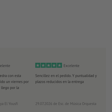
elente
Excelente
edra con esta
Sencillez en el pedido. Y puntualidad y
El r
ido un viernes por
plazos reducidos en la entrega
el e
 llego por la
acab
a El Yousfi
29.07.2026
de Esc. de Música Orquesta
26.0