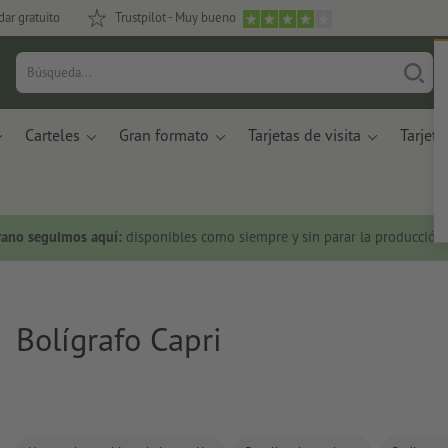
dar gratuito
Trustpilot - Muy bueno
Carteles
Gran formato
Tarjetas de visita
Tarjeta
rano seguimos aquí:
disponibles como siempre y sin parar la producción.
Bolígrafo Capri