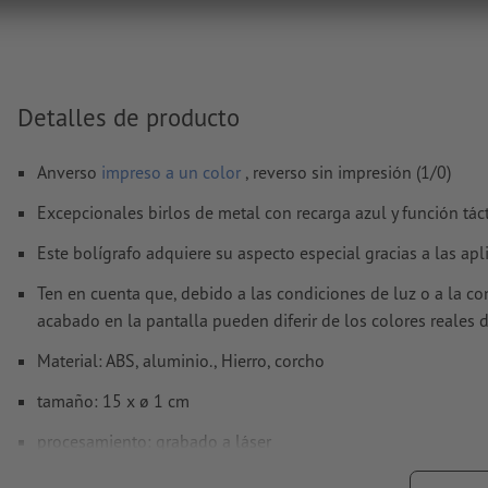
nuestro centro de ayuda.
No corregimos las
faltas de ortografía y de sintaxis
Detalles de producto
¿Cómo creo archivos de impresión correctamente?
Anverso
impreso a un color
, reverso sin impresión (1/0)
Excepcionales birlos de metal con recarga azul y función táct
Este bolígrafo adquiere su aspecto especial gracias a las ap
Ten en cuenta que, debido a las condiciones de luz o a la co
acabado en la pantalla pueden diferir de los colores reales 
Material: ABS, aluminio., Hierro, corcho
tamaño: 15 x ø 1 cm
procesamiento: grabado a láser
ubicación del grabado: a la derecha del clip