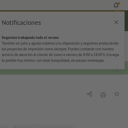
Notificaciones
Iniciar sesión
Ayuda
Lista de favoritos
Cesta
Seguimos trabajando todo el verano
s
Oficina
Adhesivos
También en julio y agosto estamos a tu disposición y seguimos produciendo
tus proyectos de impresión como siempre. Puedes contactar con nuestro
servicio de atención al cliente de lunes a viernes, de 8:00 a 18:00 h. Encarga
tu pedido hoy mismo: con total tranquilidad, sin pausas veraniegas.
imprimir
Compartir
Añadir a