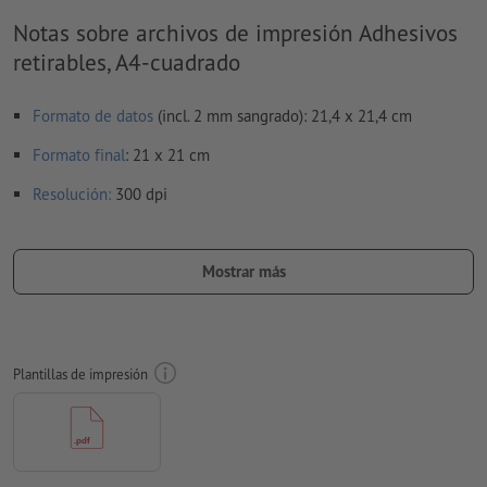
Notas sobre archivos de impresión Adhesivos
retirables, A4-cuadrado
Formato de datos
(incl. 2 mm sangrado): 21,4 x 21,4 cm
Formato
final
: 21 x 21 cm
Resolución:
300 dpi
Aplicar a todo el perímetro 2 mm
sangrado
, las informaciones
importantes deben tener al menos 4 mm de separación
Mostrar más
respecto del borde del formato final
Las fuentes
han de estar completamente incrustadas o
convertidas en curvas
Plantillas de impresión
Modo de color:
CMYK, FOGRA51 (PSO Coated v3) para papeles
estucados, FOGRA52 (PSO Uncoated v3 FOGRA52) para papel
no cuché
No corregimos las
faltas de ortografía y de sintaxis