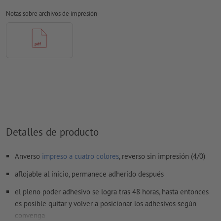
Notas sobre archivos de impresión
No corregimos los
ajustes de sobreimpresión
En general, las
transparencias
se deben reducir
Los
comentarios
serán eliminados y no se imprimen
El contenido en los
campos de formulario
se imprime
¿Cómo creo archivos de impresión correctamente?
Detalles de producto
Anverso
impreso a cuatro colores
, reverso sin impresión (4/0)
aflojable al inicio, permanece adherido después
el pleno poder adhesivo se logra tras 48 horas, hasta entonces
es posible quitar y volver a posicionar los adhesivos según
convenga