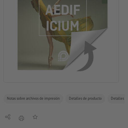
Notas sobre archivos de impresión
Detalles de producto
Detalles de
Compartir
Añadir a lista de favoritos
imprimir