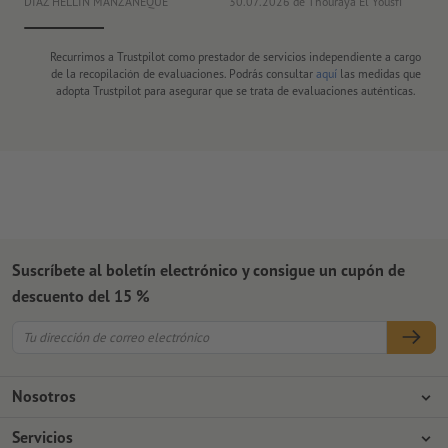
DIAZ HELLIN MANZANEQUE
30.07.2026
de Thouraya El Yousfi
Or
Recurrimos a Trustpilot como prestador de servicios independiente a cargo
de la recopilación de evaluaciones. Podrás consultar
aquí
las medidas que
adopta Trustpilot para asegurar que se trata de evaluaciones auténticas.
Suscríbete al boletín electrónico y consigue un cupón de
descuento del 15 %
Nosotros
Empresa
Servicios