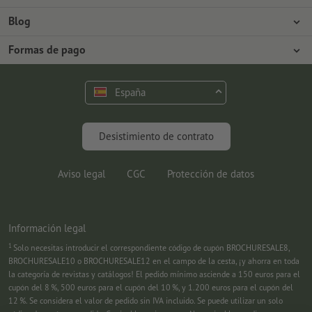
Prensa
Formas de pago
Blog
Empleo y carrera
Envío
Tutoriales de Photoshop
Formas de pago
Protección del medio ambiente
Reclamación
Tutoriales de InDesign
Pago anticipado
Contacto
España
Programa Premium
Fuentes y Herramientas
FAQ
Marketing
Desistimiento de contrato
Aviso legal
CGC
Protección de datos
Información legal
1
Solo necesitas introducir el correspondiente código de cupón BROCHURESALE8,
BROCHURESALE10 o BROCHURESALE12 en el campo de la cesta, ¡y ahorra en toda
la categoría de revistas y catálogos! El pedido mínimo asciende a 150 euros para el
cupón del 8 %, 500 euros para el cupón del 10 %, y 1.200 euros para el cupón del
12 %. Se considera el valor de pedido sin IVA incluido. Se puede utilizar un solo