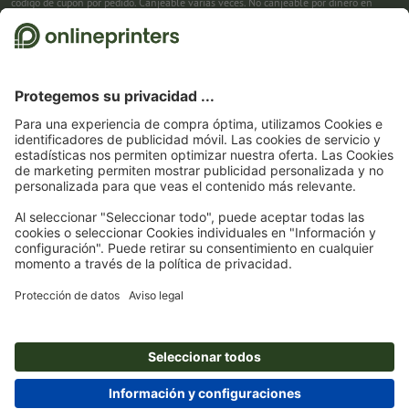
código de cupón por pedido. Canjeable varias veces. No canjeable por dinero en
efectivo. No acumulable con otras promociones. La promoción es válida hasta el
31/08/2026 inclusive.
2
Primero recibes un correo electrónico en el que puedes confirmar tu suscripción al
boletín haciendo clic. Entonces te enviamos el código de descuento y, en el futuro,
nuestro boletín. Por supuesto, te puedes dar de baja en cualquier momento. Importe
máximo del descuento: 150 € del valor del pedido (sin IVA). Canjeable sólo una vez.
Sin pedido mínimo. No canjeable por dinero en efectivo. No acumulable con otras
promociones ni códigos de descuento.
La validez del cupón es de seis semanas tras
la recepción.
3
Solo necesitas introducir el código de cupón CALENDARS10-26 en el campo de la
cesta, y ahorra en productos seleccionados. Sin pedido mínimo. Canjeable varias
veces. No canjeable por dinero en efectivo. No acumulable con otras promociones.
La promoción es válida hasta el 31/08/2026 inclusive.
4
Solo necesitas introducir el código de cupón en el campo de la cesta, y ahorra en
productos seleccionados. Sin pedido mínimo. Canjeable varias veces. No canjeable
por dinero en efectivo. No acumulable con otras promociones. La promoción es
válida hasta el 31/08/2026 inclusive.