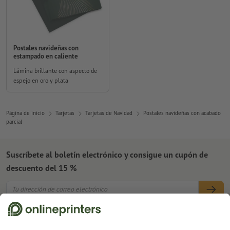
Postales navideñas con
estampado en caliente
Lámina brillante con aspecto de
espejo en oro y plata
Página de inicio
Tarjetas
Tarjetas de Navidad
Postales navideñas con acabado
parcial
Suscríbete al boletín electrónico y consigue un cupón de
descuento del 15 %
Nosotros