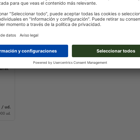
ural
 / ud.
000 ud.