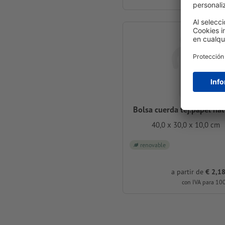
Bolsa cuerda tej.papel nat
40,0 x 30,0 x 10,0 cm
renovable
a partir de
€ 2,18
con IVA para 10