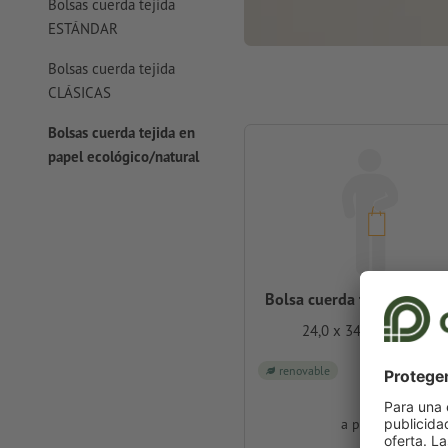
Bolsas cuerda tejida
ESTÁNDAR
Bolsas cuerda tejida
CLÁSICAS
Bolsas cuerda tejida en
papel ecológico/natural
Bolsa cuerda tej.papel nat
24,0 x 34,0 x 10,0 cm
renovable
a partir de
€ 1,89
con IVA para 10