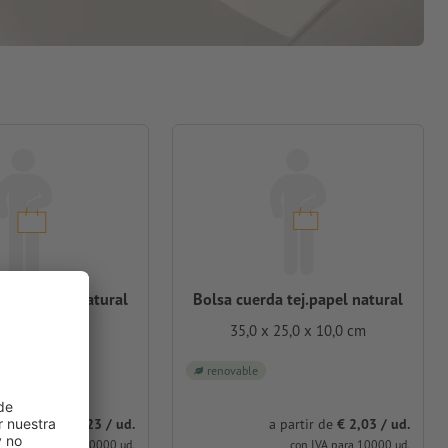
a tej.papel natural
Bolsa cuerda tej.papel natural
 30,0 x 8,0 cm
35,0 x 25,0 x 10,0 cm
renovable
a partir de
€ 2,23 / ud.
a partir de
€ 2,03 / ud.
con IVA para 10000 ud.
con IVA para 10000 ud.