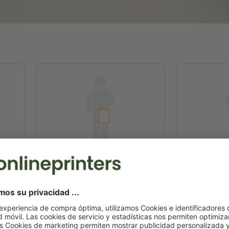
ural
Bolsa cuerda tej.papel natural
Bolsa cuerd
30,0 x 40,0 x 10,0 cm
40,0 x
renovable
renovable
 / ud.
a partir de
€ 2,09 / ud.
000 ud.
con IVA para 10000 ud.