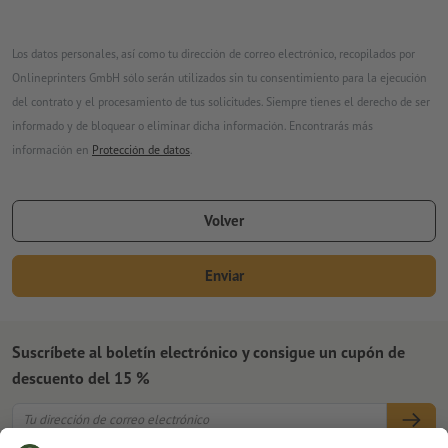
Los datos personales, así como tu dirección de correo electrónico, recopilados por
Onlineprinters GmbH sólo serán utilizados sin tu consentimiento para la ejecución
del contrato y el procesamiento de tus solicitudes. Siempre tienes el derecho de ser
informado y de bloquear o eliminar dicha información. Encontrarás más
información en
Protección de datos
.
Volver
Enviar
Suscríbete al boletín electrónico y consigue un cupón de
descuento del 15 %