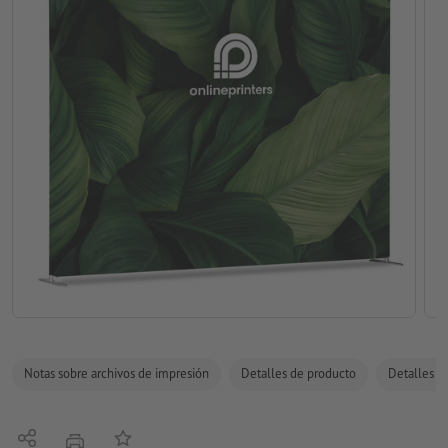
Notas sobre archivos de impresión
Detalles de producto
Detalles de
Compartir
Añadir a lista de favoritos
imprimir