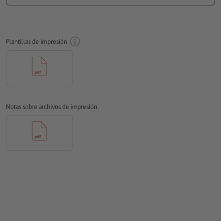
Aplicar a todo el perímetro 0 mm
sangrado
, las informaciones
importantes deben tener al menos 100 mm de separación
respecto del borde del formato final
Plantillas de impresión
Las fuentes
han de estar completamente incrustadas o
convertidas en curvas
Modo de color:
CMYK, FOGRA51 (PSO Coated v3) para papeles
estucados
Notas sobre archivos de impresión
No corregimos las
faltas de ortografía y de sintaxis
No corregimos los
ajustes de sobreimpresión
Los
comentarios
serán eliminados y no se imprimen
El contenido en los
campos de formulario
se imprime
¿Cómo creo archivos de impresión correctamente?