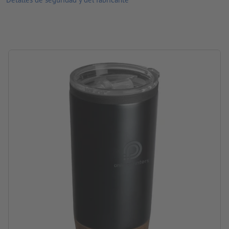
inoxidable, Silicona
Embalaje: cartón
Contenido: 600 ml
procesamiento: grabado a láser
ubicación del grabado: en el vaso