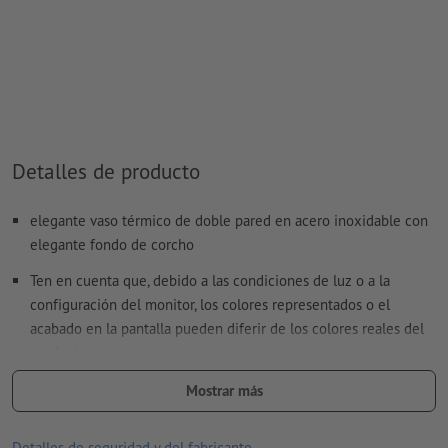
valor de color: a elección
Nota: esta «tinta» solo se usa con fines de fabricación, no es
un grabado a color
El archivo PDF listo para imprimir solo puede contener
vectores; no son aptas las imágenes y plantillas con
extensión JPEG o TIFF
Detalles de producto
Encontrarás más información y consejos sobre
elegante vaso térmico de doble pared en acero inoxidable con
datos vectoriales
en nuestro centro de ayuda.
elegante fondo de corcho
No corregimos las
faltas de ortografía y de sintaxis
Ten en cuenta que, debido a las condiciones de luz o a la
configuración del monitor, los colores representados o el
¿Cómo creo archivos de impresión correctamente?
acabado en la pantalla pueden diferir de los colores reales del
producto.
tamaño: 17,5 x ø 8,8 cm
Mostrar más
Material: corcho, polipropileno (PP), poliestireno (PS), Acero
Detalles de seguridad y del fabricante