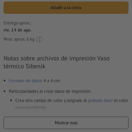
Añadir a la cesta
Entrega aprox.:
vie. 14 de ago.
Peso: aprox.
6 kg
Notas sobre archivos de impresión Vaso
térmico Sibenik
Formato de datos
: 4 x 4 cm
Particularidades al crear datos de impresión:
Crea otro campo de color y asígnale al
grabado láser
el color
correspondiente.
denominación del campo del color: «Laser»
Mostrar más
tipo de color: color sólido