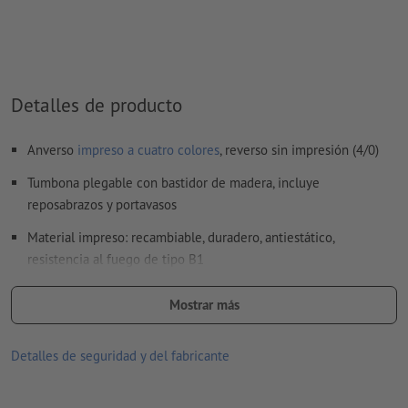
Detalles de producto
Anverso
impreso a cuatro colores
, reverso sin impresión (4/0)
Tumbona plegable con bastidor de madera, incluye
reposabrazos y portavasos
Material impreso: recambiable, duradero, antiestático,
resistencia al fuego de tipo B1
Bastidor: madera de haya natural o barnizada castaño oscuro
Mostrar más
procedente de manejo forestal ecológico y sostenible
(certificación FSC, GFA-COC-1156)
Detalles de seguridad y del fabricante
Medidas:
superficie de asiento: 420 x 940 mm