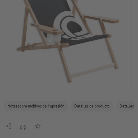
Notas sobre archivos de impresión
Detalles de producto
Detalles de
Compartir
Añadir a lista de favoritos
imprimir