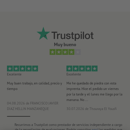
replegada: 720 x 1380 mm
dimensión de los montantes: 30 x 20 mm
Tres posiciones regulables a discreción, aseguramiento con
elementos de plástico (según norma europea de seguridad EN
71-3)
Muy bueno
capacidad portante máxima: aprox. 110 kg
Ten en cuenta que, debido a las condiciones de luz o a la
configuración del monitor, los colores representados en la
Excelente
Excelente
Ex
pantalla pueden diferir de los colores reales del producto.
Muy buen trabajo, en calidad, precio y
Me he quedado de piedra con esta
Se
procesamiento: impresión digital
tiempo
imprenta. Hice el pedido un viernes
pl
por la tarde y el lunes me llego por la
manana. No ...
04.08.2026
de FRANCISCO JAVIER
29
DIAZ HELLIN MANZANEQUE
30.07.2026
de Thouraya El Yousfi
Or
Recurrimos a Trustpilot como prestador de servicios independiente a cargo
de la recopilación de evaluaciones. Podrás consultar
aquí
las medidas que