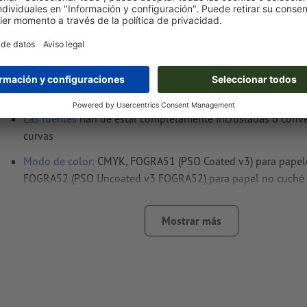
Formato de datos
: 297 x 297 cm
Zona visible: 295 x 295 cm
Dimensiones del sistema
: 295 x 420 cm
Resolución:
300 dpi
Las fuentes
han de estar completamente incrustadas o conve
curvas
Modo de color:
CMYK, FOGRA51 (PSO Coated v3) para papele
FOGRA52 (PSO Uncoated v3 FOGRA52) para papel no cuché
No corregimos las
faltas de ortografía y de sintaxis
Mostrar más
No corregimos los
ajustes de sobreimpresión
Los
comentarios
serán eliminados y no se imprimen
El contenido en los
campos de formulario
se imprime