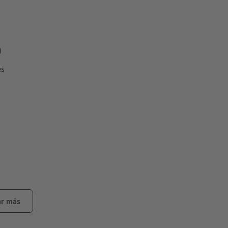
)
es
quinas
r más