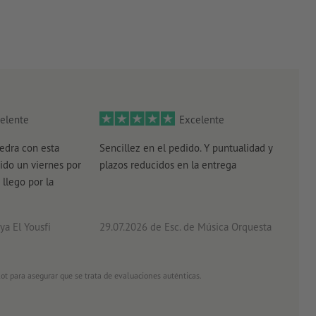
elente
Excelente
edra con esta
Sencillez en el pedido. Y puntualidad y
El r
ido un viernes por
plazos reducidos en la entrega
el e
 llego por la
acab
a El Yousfi
29.07.2026
de Esc. de Música Orquesta
26.0
ot para asegurar que se trata de evaluaciones auténticas.