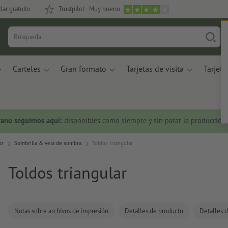
dar gratuito
Trustpilot - Muy bueno
Carteles
Gran formato
Tarjetas de visita
Tarjeta
rano seguimos aquí:
disponibles como siempre y sin parar la producción.
or
Sombrilla & vela de sombra
Toldos triangular
Toldos triangular
Notas sobre archivos de impresión
Detalles de producto
Detalles d