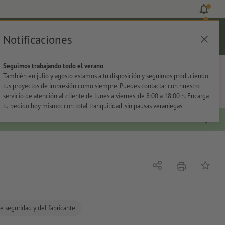
Notificaciones
Iniciar sesión
Ayuda
Lista de favoritos
Cesta
Seguimos trabajando todo el verano
s
Oficina
Adhesivos
También en julio y agosto estamos a tu disposición y seguimos produciendo
tus proyectos de impresión como siempre. Puedes contactar con nuestro
servicio de atención al cliente de lunes a viernes, de 8:00 a 18:00 h. Encarga
tu pedido hoy mismo: con total tranquilidad, sin pausas veraniegas.
imprimir
Compartir
Añadir a
e seguridad y del fabricante