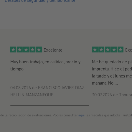
Detalles de seguridad y del fabricante
técnica de impresión: tinta pigmentada base acuosa
Excelente
Exc
Muy buen trabajo, en calidad, precio y
Me he quedado de pi
tiempo
imprenta. Hice el ped
la tarde y el lunes me
manana. No ...
04.08.2026
de FRANCISCO JAVIER DIAZ
HELLIN MANZANEQUE
30.07.2026
de Thouray
 de la recopilación de evaluaciones. Podrás consultar
aquí
las medidas que adopta Trustpil