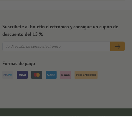
Suscríbete al boletín electrónico y consigue un cupón de
descuento del 15 %
Formas de pago
Pago anticipado
Aviso legal
CGC
Protección de datos