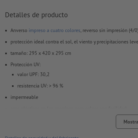
¿Cómo creo archivos de impresión correctamente?
Detalles de producto
Anverso
impreso a cuatro colores
, reverso sin impresión (4/0
protección ideal contra el sol, el viento y precipitaciones lev
tamaño: 295 x 420 x 295 cm
Protección UV:
valor UPF: 30,2
resistencia UV: > 96 %
impermeable
aros plásticos en las esquinas para colgar con facilidad
provisto de cinta para banderas perimetral y ojales en las es
Mostra
similar a la imagen