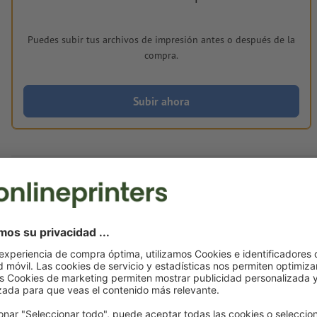
Puedes subir tus archivos de impresión antes o después de la
compra.
Subir ahora
Entrega aprox.:
€ 136,00
mié. 19 de ago.
sin IVA
Peso: aprox.
1,03 kg
Notas sobre archivos de impresión Toldos tr