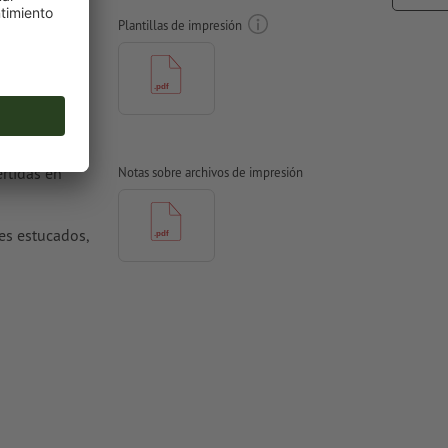
Plantillas de impresión
rtidas en
Notas sobre archivos de impresión
s estucados,