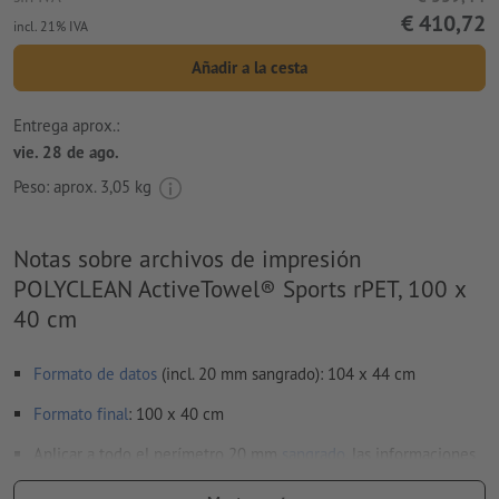
€ 410,72
incl. 21% IVA
Añadir a la cesta
Entrega aprox.:
vie. 28 de ago.
Peso: aprox.
3,05 kg
Notas sobre archivos de impresión
POLYCLEAN ActiveTowel® Sports rPET, 100 x
40 cm
Formato de datos
(incl. 20 mm sangrado): 104 x 44 cm
Formato
final
: 100 x 40 cm
Aplicar a todo el perímetro 20 mm
sangrado
, las informaciones
importantes deben tener al menos 20 mm de separación