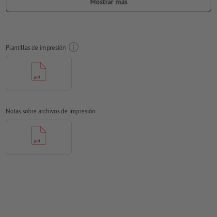
Mostrar más
respecto del borde del formato final
Aplicar a todo el perímetro 20 mm
sangrado
, las informaciones
importantes deben tener al menos 20 mm de separación
respecto del borde del formato final
Plantillas de impresión
Particularidades al crear datos de impresión:
Resolución:
300 dpi
Las fuentes
han de estar completamente incrustadas o
convertidas en curvas
Notas sobre archivos de impresión
tamaño de fuente: mínimo 7 puntos
No corregimos las
faltas de ortografía y de sintaxis
No corregimos los
ajustes de sobreimpresión
Los
comentarios
serán eliminados y no se imprimen
El contenido en los
campos de formulario
se imprime