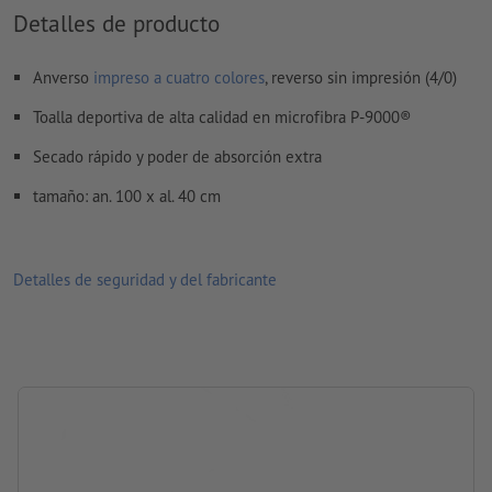
¿Cómo creo archivos de impresión correctamente?
Detalles de producto
Anverso
impreso a cuatro colores
, reverso sin impresión (4/0)
Toalla deportiva de alta calidad en microfibra P-9000®
Secado rápido y poder de absorción extra
tamaño: an. 100 x al. 40 cm
Detalles de seguridad y del fabricante