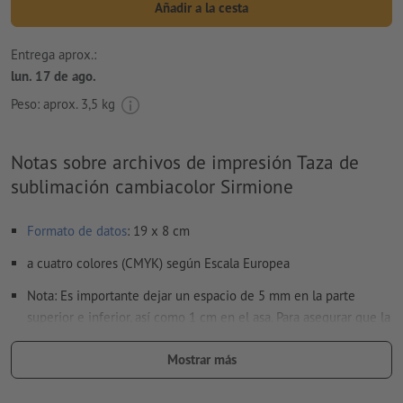
Añadir a la cesta
Entrega aprox.:
lun. 17 de ago.
Peso: aprox.
3,5 kg
Notas sobre archivos de impresión Taza de
sublimación cambiacolor Sirmione
Formato de datos
: 19 x 8 cm
a cuatro colores (CMYK) según Escala Europea
Nota: Es importante dejar un espacio de 5 mm en la parte
superior e inferior, así como 1 cm en el asa. Para asegurar que la
impresión sea duradera, recomendamos lavar a mano.
Mostrar más
No corregimos las
faltas de ortografía y de sintaxis