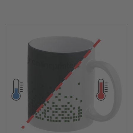
Embalaje: no se embala individualmente
Contenido: 300 ml
procesamiento: Sublimación
Área de impresión: alrededor de la superficie