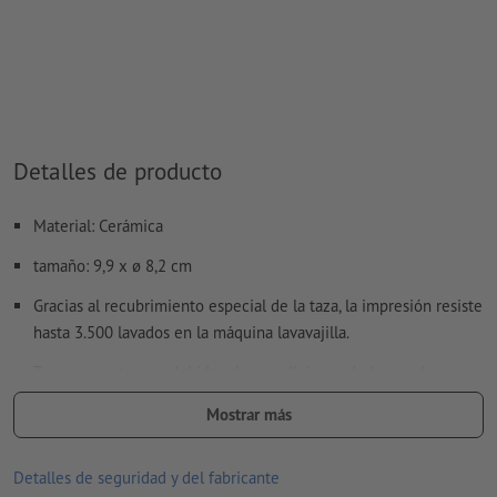
¿Cómo creo archivos de impresión correctamente?
Detalles de producto
Material: Cerámica
tamaño: 9,9 x ø 8,2 cm
Gracias al recubrimiento especial de la taza, la impresión resiste
hasta 3.500 lavados en la máquina lavavajilla.
Ten en cuenta que, debido a las condiciones de luz o a la
configuración del monitor, los colores representados en la
Mostrar más
pantalla pueden diferir de los colores reales del producto.
Embalaje: no se embala individualmente
Detalles de seguridad y del fabricante