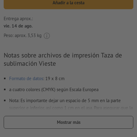
Añadir a la cesta
Entrega aprox.:
vie. 14 de ago.
Peso: aprox.
3,53 kg
Notas sobre archivos de impresión Taza de
sublimación Vieste
Formato de datos
: 19 x 8 cm
a cuatro colores (CMYK) según Escala Europea
Nota: Es importante dejar un espacio de 5 mm en la parte
superior e inferior, así como 1 cm en el asa. Para asegurar que la
impresión sea duradera, recomendamos lavar a mano.
Mostrar más
No corregimos las
faltas de ortografía y de sintaxis