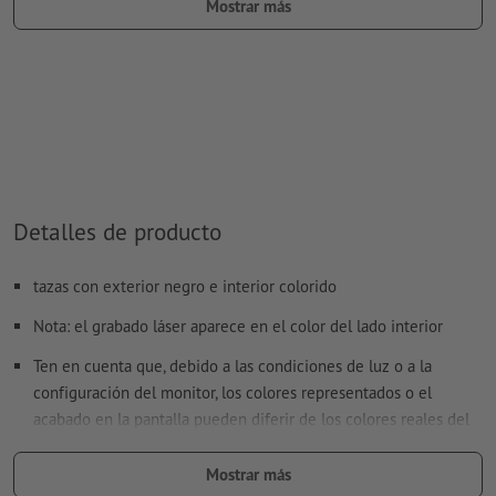
Mostrar más
tipo de color: color sólido
valor de color: a elección
Nota: esta «tinta» solo se usa con fines de fabricación, no es
un grabado a color
El archivo PDF listo para imprimir solo puede contener
vectores; no son aptas las imágenes y plantillas con
extensión JPEG o TIFF
Detalles de producto
Encontrarás más información y consejos sobre
tazas con exterior negro e interior colorido
datos vectoriales
en nuestro centro de ayuda.
Nota: el grabado láser aparece en el color del lado interior
No corregimos las
faltas de ortografía y de sintaxis
Ten en cuenta que, debido a las condiciones de luz o a la
¿Cómo creo archivos de impresión correctamente?
configuración del monitor, los colores representados o el
acabado en la pantalla pueden diferir de los colores reales del
producto.
Mostrar más
Nota: No apto para lavavajillas