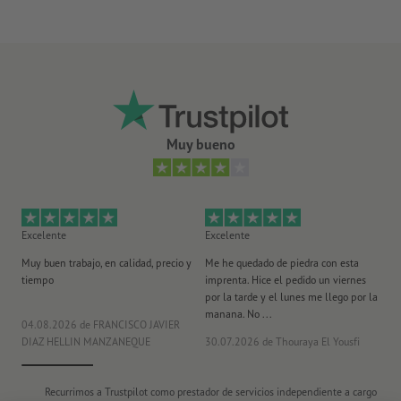
Muy bueno
Excelente
Excelente
Ex
Muy buen trabajo, en calidad, precio y
Me he quedado de piedra con esta
Se
tiempo
imprenta. Hice el pedido un viernes
pl
por la tarde y el lunes me llego por la
manana. No ...
04.08.2026
de FRANCISCO JAVIER
29
DIAZ HELLIN MANZANEQUE
30.07.2026
de Thouraya El Yousfi
Or
Recurrimos a Trustpilot como prestador de servicios independiente a cargo