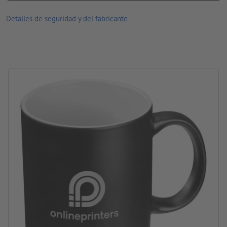
Material: porcelana
Detalles de seguridad y del fabricante
tamaño: 9,6 x ø 8 cm
Embalaje: cartón
Contenido: 300 ml
procesamiento: grabado a láser
ubicación del grabado: en el exterior