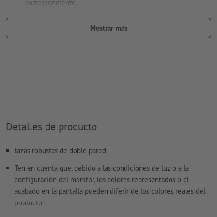
correspondiente.
denominación del campo del color: «Laser»
Mostrar más
tipo de color: color sólido
valor de color: a elección
Nota: esta «tinta» solo se usa con fines de fabricación, no es
un grabado a color
El archivo PDF listo para imprimir solo puede contener
vectores; no son aptas las imágenes y plantillas con
extensión JPEG o TIFF
Detalles de producto
Encontrarás más información y consejos sobre
datos
tazas robustas de doble pared
vectoriales
en nuestro centro de ayuda.
Ten en cuenta que, debido a las condiciones de luz o a la
No corregimos las
faltas de ortografía y de sintaxis
configuración del monitor, los colores representados o el
acabado en la pantalla pueden diferir de los colores reales del
¿Cómo creo archivos de impresión correctamente?
producto.