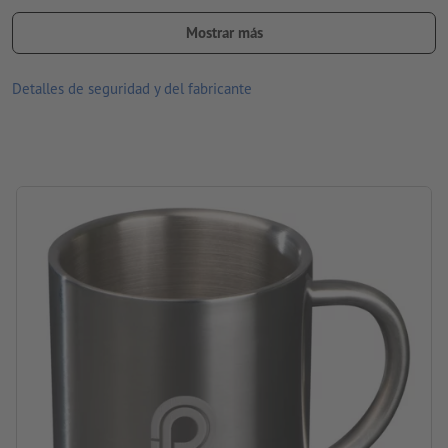
Nota: No apto para lavavajillas
Mostrar más
Material: Acero inoxidable
tamaño: 8,8 x ø 7,5 cm
Detalles de seguridad y del fabricante
Embalaje: cartón
Contenido: 300 ml
procesamiento: grabado a láser
ubicación del grabado: en una cara