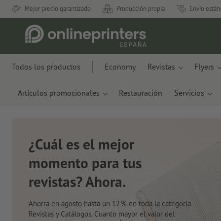
Mejor precio garantizado
Producción propia
Envío están
Todos los productos
Economy
Revistas
Flyers
Artículos promocionales
Restauración
Servicios
Nuevos cuadernos de
notas
Con innovadores materiales como restos de
manzanas y plástico oceánico