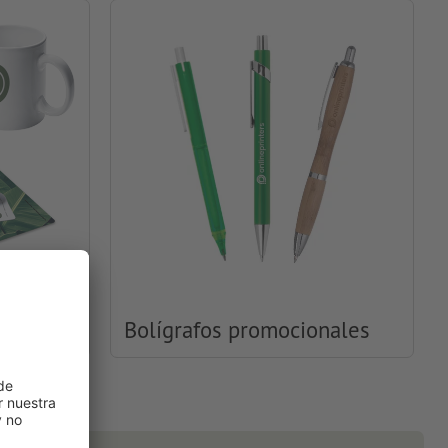
ales
Bolígrafos promocionales