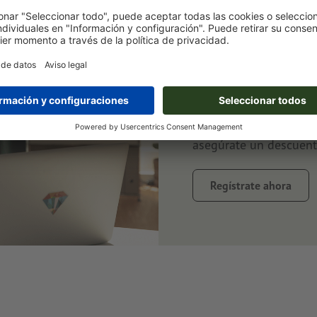
Suscríbete a
ahorra un 1
Siempre bien informad
al tanto de promocione
asegúrate un descuent
Regístrate ahora