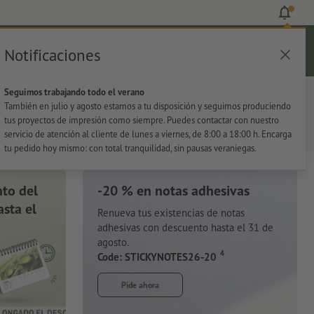
Notificaciones
Iniciar sesión
Ayuda
Lista de favoritos
Cesta
Seguimos trabajando todo el verano
s
Oficina
Adhesivos
También en julio y agosto estamos a tu disposición y seguimos produciendo
tus proyectos de impresión como siempre. Puedes contactar con nuestro
servicio de atención al cliente de lunes a viernes, de 8:00 a 18:00 h. Encarga
tu pedido hoy mismo: con total tranquilidad, sin pausas veraniegas.
to del
-20 % en notas adhesivas
sta el
Renueva tus existencias de notas
adhesivas con descuento hasta el 31 de
agosto.
4
Code: STICKYNOTES26-20
Pide ahora