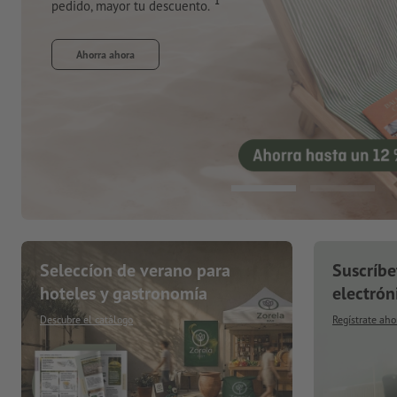
Pide ahora
Seleccíon de verano para
Suscríbe
hoteles y gastronomía
electrón
Descubre el catálogo
Regístrate aho