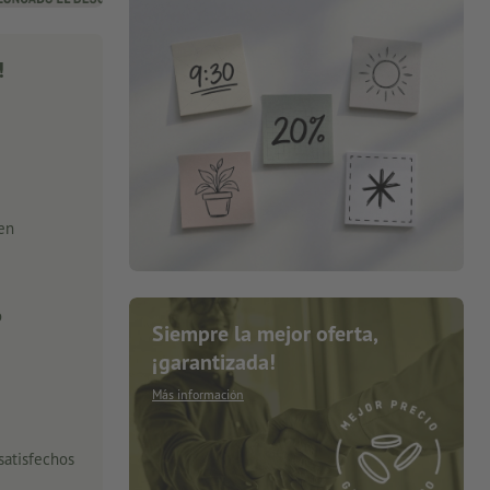
!
 en
o
Siempre la mejor oferta,
¡garantizada!
Más información
satisfechos