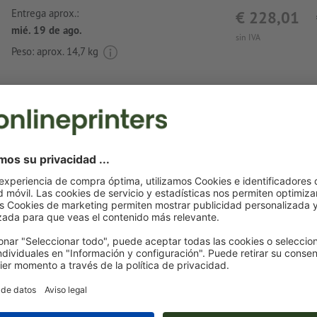
Entrega aprox.:
€ 228,01
mié. 19 de ago.
sin IVA
Peso: aprox.
14,7 kg
Notas sobre archivos de impresión Taza Catt
Formato de datos
: 3,5 x 3,5 cm
Es posible escoger uno o dos
colores especiales
para el mot
Denomina los campos de color con el correspondiente co
del espacio de color Pantone FORMULA GUIDE Solid Coate
«Pantone 286 C»).
No son posibles los colores metálicos ni neón.
al
imprimir con color blanco
, el material de soporte pued