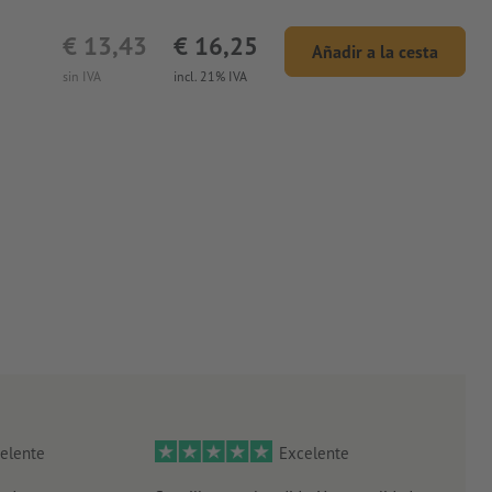
€ 13,43
€ 16,25
Añadir a la cesta
sin IVA
incl. 21% IVA
elente
Excelente