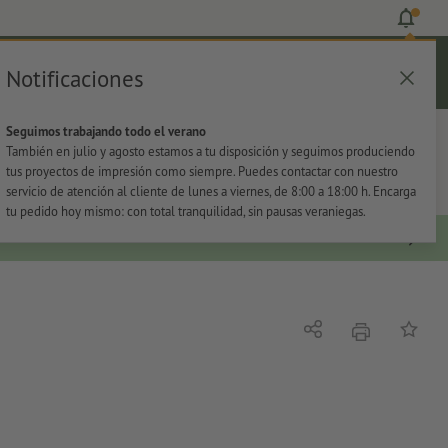
Notificaciones
Iniciar sesión
Ayuda
Lista de favoritos
Cesta
Seguimos trabajando todo el verano
s
Oficina
Adhesivos
También en julio y agosto estamos a tu disposición y seguimos produciendo
tus proyectos de impresión como siempre. Puedes contactar con nuestro
servicio de atención al cliente de lunes a viernes, de 8:00 a 18:00 h. Encarga
tu pedido hoy mismo: con total tranquilidad, sin pausas veraniegas.
imprimir
Compartir
Añadir a