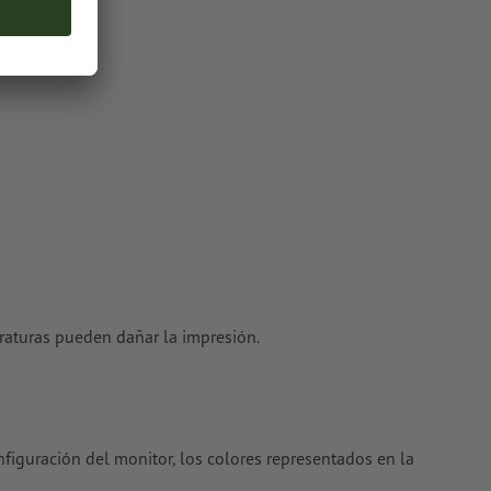
 la fuente
ctores; no
 TIFF
oriales
en
peraturas pueden dañar la impresión.
nfiguración del monitor, los colores representados en la