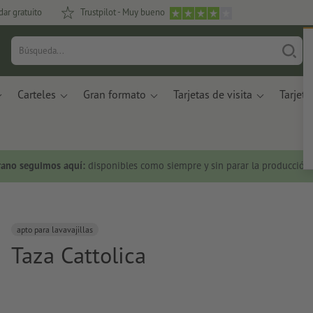
dar gratuito
Trustpilot - Muy bueno
Carteles
Gran formato
Tarjetas de visita
Tarjeta
rano seguimos aquí:
disponibles como siempre y sin parar la producción.
apto para lavavajillas
Taza Cattolica