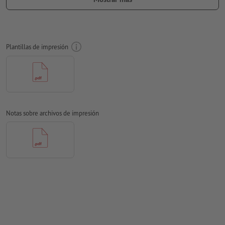
dirección de lectura
en los datos de impresión
Resolución:
300 dpi
Aplicar a todo el perímetro 2 mm
sangrado
, las informaciones
Plantillas de impresión
importantes deben tener al menos 4 mm de separación
respecto del borde del formato final
Modo de color:
CMYK, FOGRA51 (PSO Coated v3) para papeles
estucados, FOGRA52 (PSO Uncoated v3 FOGRA52) para papel
no cuché
Notas sobre archivos de impresión
No corregimos las
faltas de ortografía y de sintaxis
No corregimos los
ajustes de sobreimpresión
Los
comentarios
serán eliminados y no se imprimen
El contenido en los
campos de formulario
se imprime
¿Cómo creo archivos de impresión correctamente?