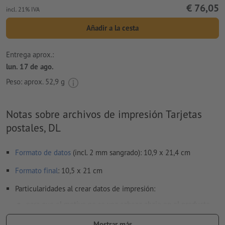
€ 76,05
incl. 21% IVA
Añadir a la cesta
Entrega aprox.:
lun. 17 de ago.
Peso: aprox.
52,9 g
Notas sobre archivos de impresión Tarjetas
postales, DL
Formato de datos
(incl. 2 mm sangrado): 10,9 x 21,4 cm
Formato
final
: 10,5 x 21 cm
Particularidades al crear datos de impresión:
para que el motivo no se vea cabeza abajo en el producto
impreso acabado, se deberá tener cuidado con la
Mostrar más