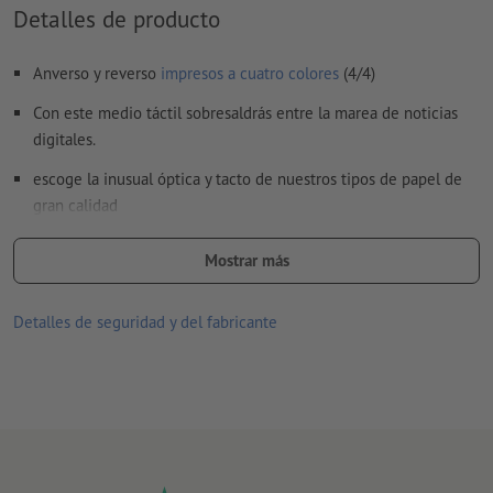
Detalles de producto
Anverso y reverso
impresos a cuatro colores
(4/4)
Con este medio táctil sobresaldrás entre la marea de noticias
digitales.
escoge la inusual óptica y tacto de nuestros tipos de papel de
gran calidad
tipos de papel Gmund de gran calidad, en exclusiva en
Mostrar más
Onlineprinters
los sobres opcionales (DL) son sin imprimir, engomados
Detalles de seguridad y del fabricante
húmedos, sin ventana, con forro de seda gris y lengüeta en
punta