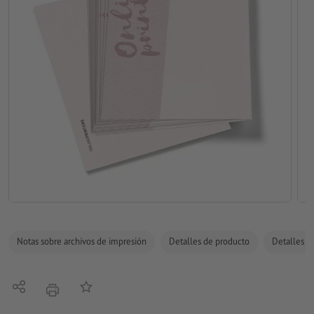
Notas sobre archivos de impresión
Detalles de producto
Detalles de
Compartir
Añadir a lista de favoritos
imprimir