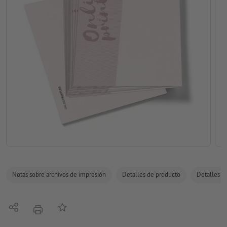
Notas sobre archivos de impresión
Detalles de producto
Detalles de
Compartir
Añadir a lista de favoritos
imprimir