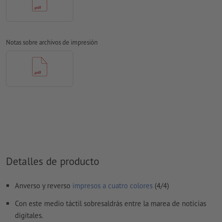
Modo de color:
CMYK, FOGRA51 (PSO Coated v3) para papeles
estucados, FOGRA52 (PSO Uncoated v3 FOGRA52) para papel
no cuché
Notas sobre archivos de impresión
No corregimos las
faltas de ortografía y de sintaxis
No corregimos los
ajustes de sobreimpresión
Los
comentarios
serán eliminados y no se imprimen
El contenido en los
campos de formulario
se imprime
¿Cómo creo archivos de impresión correctamente?
Detalles de producto
Anverso y reverso
impresos a cuatro colores
(4/4)
Con este medio táctil sobresaldrás entre la marea de noticias
digitales.