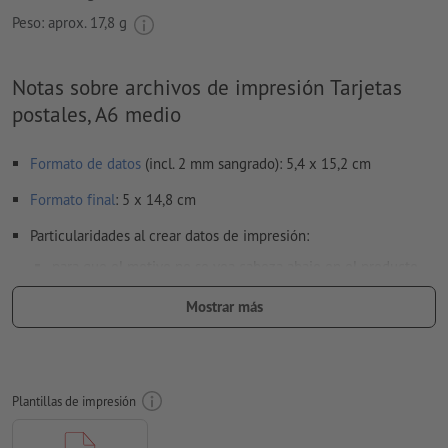
Peso: aprox.
17,8 g
Notas sobre archivos de impresión Tarjetas
postales, A6 medio
Formato de datos
(incl. 2 mm sangrado): 5,4 x 15,2 cm
Formato
final
: 5 x 14,8 cm
Particularidades al crear datos de impresión:
para que el motivo no se vea cabeza abajo en el producto
impreso acabado, se deberá tener cuidado con la
Mostrar más
dirección de lectura
en los datos de impresión
Resolución:
300 dpi
Aplicar a todo el perímetro 2 mm
sangrado
, las informaciones
Plantillas de impresión
importantes deben tener al menos 4 mm de separación
respecto del borde del formato final