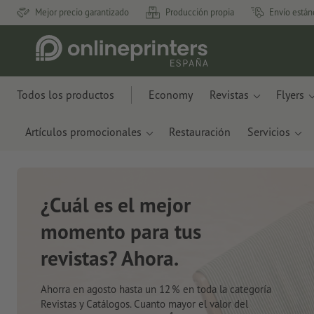
Mejor precio garantizado
Producción propia
Envío están
Todos los productos
Economy
Revistas
Flyers
Artículos promocionales
Restauración
Servicios
Nuevos cuadernos de
notas
Con innovadores materiales como restos de
manzanas y plástico oceánico