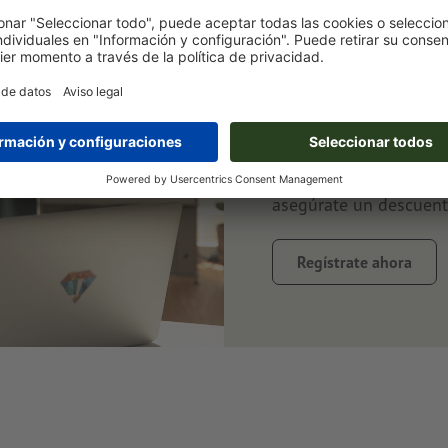
Suscríbete a
ahorra un 1
Siempre bien informad
al tanto de promocione
asegúrate un descuent
Regístrate ahora