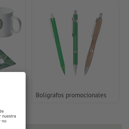
ales
Bolígrafos promocionales