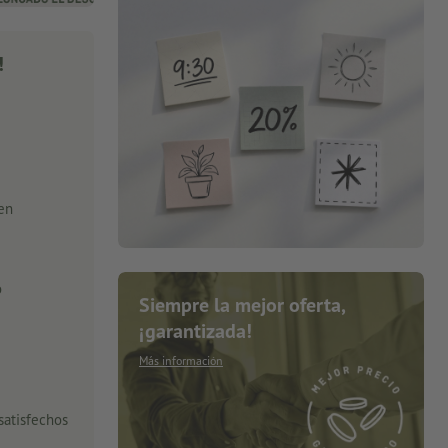
!
 en
o
Siempre la mejor oferta,
¡garantizada!
Más información
satisfechos