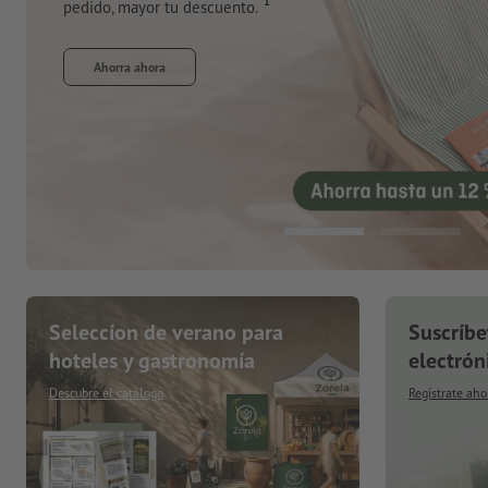
Pide ahora
Seleccíon de verano para
Suscríbe
hoteles y gastronomía
electrón
Descubre el catálogo
Regístrate aho