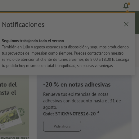
Notificaciones
Iniciar sesión
Ayuda
Lista de favoritos
Cesta
Seguimos trabajando todo el verano
s
Oficina
Adhesivos
También en julio y agosto estamos a tu disposición y seguimos produciendo
tus proyectos de impresión como siempre. Puedes contactar con nuestro
servicio de atención al cliente de lunes a viernes, de 8:00 a 18:00 h. Encarga
tu pedido hoy mismo: con total tranquilidad, sin pausas veraniegas.
to del
-20 % en notas adhesivas
sta el
Renueva tus existencias de notas
adhesivas con descuento hasta el 31 de
agosto.
4
Code: STICKYNOTES26-20
Pide ahora