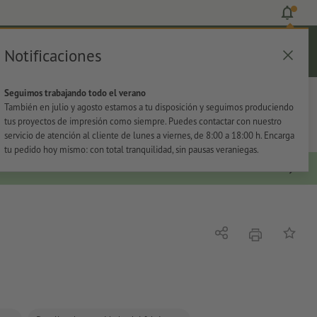
Notificaciones
Iniciar sesión
Ayuda
Lista de favoritos
Cesta
Seguimos trabajando todo el verano
s
Oficina
Adhesivos
También en julio y agosto estamos a tu disposición y seguimos produciendo
tus proyectos de impresión como siempre. Puedes contactar con nuestro
servicio de atención al cliente de lunes a viernes, de 8:00 a 18:00 h. Encarga
tu pedido hoy mismo: con total tranquilidad, sin pausas veraniegas.
imprimir
Compartir
Añadir a