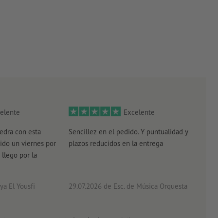
elente
Excelente
edra con esta
Sencillez en el pedido. Y puntualidad y
El r
ido un viernes por
plazos reducidos en la entrega
el e
 llego por la
acab
a El Yousfi
29.07.2026
de Esc. de Música Orquesta
26.0