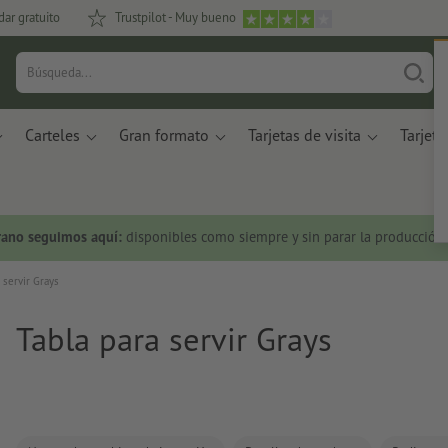
dar gratuito
Trustpilot - Muy bueno
Carteles
Gran formato
Tarjetas de visita
Tarjeta
rano seguimos aquí:
disponibles como siempre y sin parar la producción.
 servir Grays
Tabla para servir Grays