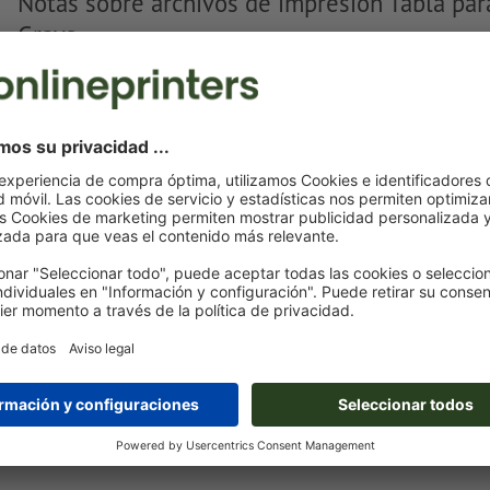
Notas sobre archivos de impresión Tabla para
Grays
Formato de datos
: 4 x 2 cm
Particularidades al crear datos de impresión:
Crea otro campo de color y asígnale al
grabado láser
el c
correspondiente.
denominación del campo del color: «Laser»
tipo de color: color sólido
valor de color: a elección
Nota: esta «tinta» solo se usa con fines de fabricación, n
grabado a color
Mostrar más
El archivo PDF listo para imprimir solo puede contener ve
son aptas las imágenes y plantillas con extensión JPEG o
Encontrarás más información y consejos sobre
datos vect