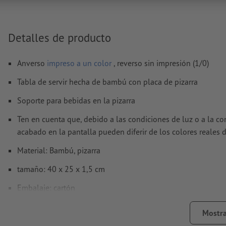
nuestro centro de ayuda.
No corregimos las
faltas de ortografía y de sintaxis
Detalles de producto
¿Cómo creo archivos de impresión correctamente?
Anverso
impreso a un color
, reverso sin impresión (1/0)
Tabla de servir hecha de bambú con placa de pizarra
Soporte para bebidas en la pizarra
Ten en cuenta que, debido a las condiciones de luz o a la co
acabado en la pantalla pueden diferir de los colores reales 
Material: Bambú, pizarra
tamaño: 40 x 25 x 1,5 cm
Embalaje: cartón
procesamiento: grabado a láser
Mostra
ubicación del grabado: en la placa de pizarra