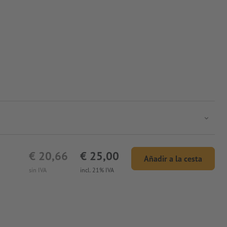
€ 20,66
€ 25,00
Añadir a la cesta
sin IVA
incl. 21% IVA