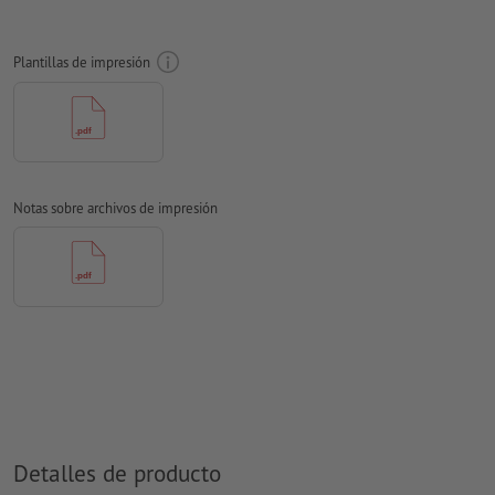
impresión
Resolución:
300 dpi
Plantillas de impresión
Sangrado
y marcas de corte no son necesarias
Las fuentes
han de estar completamente incrustadas o
convertidas en curvas
Modo de color:
CMYK, FOGRA52 (PSO Uncoated v3 FOGRA52)
Notas sobre archivos de impresión
para papel no cuché
No corregimos las
faltas de ortografía y de sintaxis
No corregimos los
ajustes de sobreimpresión
Los
comentarios
serán eliminados y no se imprimen
El contenido en los
campos de formulario
se imprime
Nota: Utilice nuestra plantilla de impresión para colocar
correctamente su motivo.
Detalles de producto