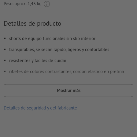
Peso: aprox.
1,43 kg
Detalles de producto
shorts de equipo funcionales sin slip interior
transpirables, se secan rápido, ligeros y confortables
resistentes y fáciles de cuidar
ribetes de colores contrastantes, cordón elástico en pretina
planchar con temperatura máxima de plancha de 110 °C
Mostrar más
Lavable hasta una temperatura máxima de 30 °C. Antes de lavar,
dar vuelta lo de adentro hacia fuera, para que el impreso quede
Detalles de seguridad y del fabricante
adentro.
no blanquear
no limpiar en seco