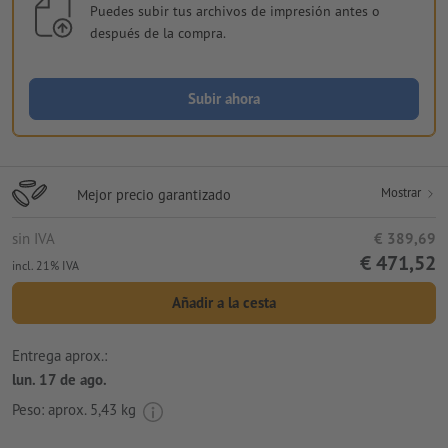
Puedes subir tus archivos de impresión antes o
después de la compra.
Subir ahora
Mostrar
Mejor precio garantizado
sin IVA
€ 389,69
€ 471,52
incl. 21% IVA
Añadir a la cesta
Entrega aprox.:
lun. 17 de ago.
Peso: aprox.
5,43 kg