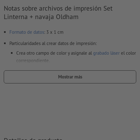
Notas sobre archivos de impresión Set
Linterna + navaja Oldham
Formato de datos
: 3 x 1 cm
Particularidades al crear datos de impresión:
Crea otro campo de color y asígnale al
grabado láser
el color
correspondiente.
denominación del campo del color: «Laser»
Mostrar más
tipo de color: color sólido
valor de color: a elección
Nota: esta «tinta» solo se usa con fines de fabricación, no es
un grabado a color
El archivo PDF listo para imprimir solo puede contener
vectores; no son aptas las imágenes y plantillas con
extensión JPEG o TIFF