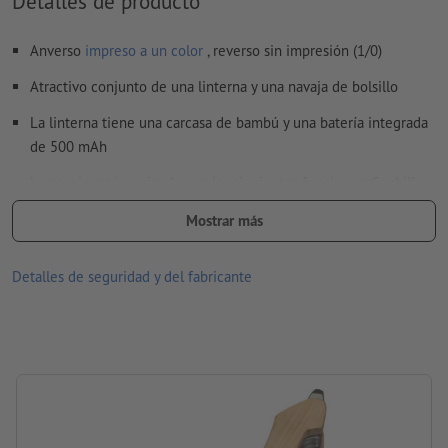
Detalles de producto
Encontrarás más información y consejos sobre
Anverso
impreso a un color
, reverso sin impresión (1/0)
datos vectoriales
en nuestro centro de ayuda.
Atractivo conjunto de una linterna y una navaja de bolsillo
No corregimos las
faltas de ortografía y de sintaxis
La linterna tiene una carcasa de bambú y una batería integrada
¿Cómo creo archivos de impresión correctamente?
de 500 mAh
La navaja está equipada con las siguientes funciones: Cuchillo,
tijeras, abrebotellas, cuchillo de sierra, sacacorchos, lima de
Mostrar más
uñas, etc. , destornillador Phillips, raspador de pescado, extractor
de anzuelos y punzón
Detalles de seguridad y del fabricante
gracias al veteado de bambú natural, cada artículo y cada
grabado son únicos
Material: Bambú, Acero inoxidable
tamaño: 2,9 x 14,5 x 15,7 cm
Embalaje: cartón