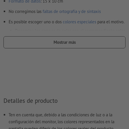
Formato de datos
: 15 x 10 cm
No corregimos las
faltas de ortografía y de sintaxis
Es posible escoger uno o dos
colores especiales
para el motivo.
Denomina los campos de color con el correspondiente color
objetivo del espacio de color Pantone FORMULA GUIDE
Mostrar más
Solid Coated (p.e. «Pantone 286 C»).
No son posibles los colores metálicos ni neón.
al
imprimir con color blanco
, el material de soporte puede
translucirse
El archivo PDF listo para imprimir solo puede contener
vectores; no son aptas las imágenes y plantillas con
extensión JPEG o TIFF
Detalles de producto
Encontrarás más información y consejos sobre
datos vectoriales
en nuestro centro de ayuda.
Ten en cuenta que, debido a las condiciones de luz o a la
configuración del monitor, los colores representados en la
pantalla pueden diferir de los colores reales del producto.