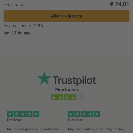
€ 24,01
incl. 21% IVA
Añadir a la cesta
Envío estándar (DPD)
lun. 17 de ago.
Muy bueno
Excelente
Excelente
Ex
Me urgía el pedido y la verdad que
Muy buen trabajo, en calidad, precio y
Me