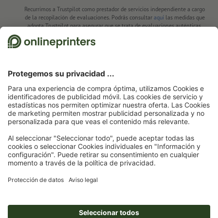
Recurrimos a Trustpilot como prestador de servicios independiente a cargo
de la recopilación de evaluaciones. Podrás consultar
aquí
las medidas que
adopta Trustpilot para asegurar que se trata de evaluaciones auténticas.
Página de inicio
Artículos promocionales
Artículos promo Premium
Bolígrafos
Premium
Senator
Bolígrafos de metal
Bolígrafo metálico senator® Carbon
Line
Suscríbete al boletín electrónico y consigue un cupón de
descuento del 15 %
Nosotros
Empresa
Servicios