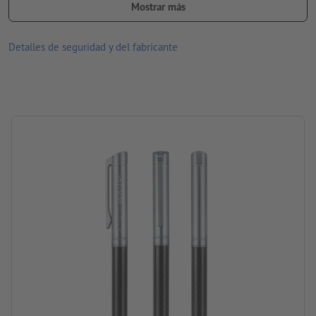
Mostrar más
acabado en la pantalla pueden diferir de los colores reales del
producto.
Detalles de seguridad y del fabricante
Material: Metal
tamaño: 15 x ø 1,4 cm
Información: «Made in Germany»
Carga: Senator® Magic flow G2 (1,0 mm), con tinta azul
marca: senator®
Embalaje: no se embala individualmente
procesamiento: grabado a láser
ubicación del grabado: a la derecha en la tapa