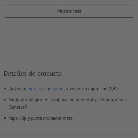
Encontrarás más información y consejos sobre
datos vectoriales
en nuestro centro de ayuda.
Mostrar más
los elementos de tus datos de impresión deben estar
creados como
gráficos vectoriales
para lograr una calidad de
impresión óptima
No corregimos las
faltas de ortografía y de sintaxis
¿Cómo creo archivos de impresión correctamente?
Detalles de producto
Anverso
impreso a un color
, reverso sin impresión (1/0)
Bolígrafo de giro en combinación de metal y carbono, marca
Senator®
tapa, clip y punta cromadas mate
Ten en cuenta que, debido a las condiciones de luz o a la
configuración del monitor, los colores representados o el