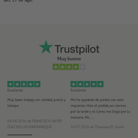
Muy bueno
Excelente
Excelente
Ex
Muy buen trabajo, en calidad, precio y
Me he quedado de piedra con esta
Se
tiempo
imprenta. Hice el pedido un viernes
pl
por la tarde y el lunes me llego por la
manana. No ...
04.08.2026
de FRANCISCO JAVIER
29
DIAZ HELLIN MANZANEQUE
30.07.2026
de Thouraya El Yousfi
Or