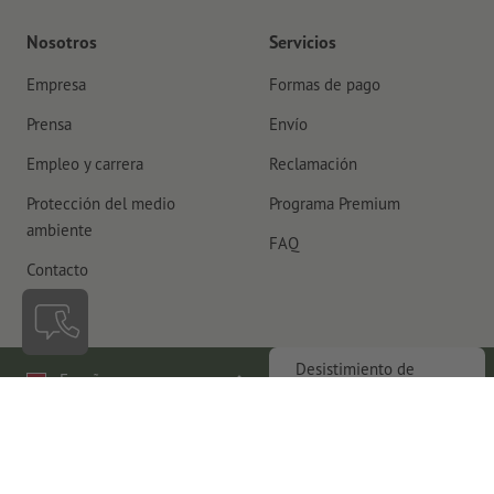
Nosotros
Servicios
Empresa
Formas de pago
Prensa
Envío
Empleo y carrera
Reclamación
Protección del medio
Programa Premium
ambiente
FAQ
Contacto
Desistimiento de
España
contrato