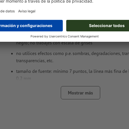
fecha 2660 Green Line
Formato de datos: 5,8 x 3,7 cm
Particularidades al crear datos de impresión:
Los textos, objetos y gráficos tienen que estar ajustados 
negro; no trabajes con escala de grises
no utilices efectos como p.e. sombras, degradaciones, tra
transparencias, etc.
tamaño de fuente: mínimo 7 puntos, la línea más fina de 
0,2 mm
nuestro consejo:
utiliza fuentes sin serif como Arial, Verd
Mostrar más
Helvetica para lograr una impresión óptima
distancia del motivo al formato final: mín. 1 mm
espesor de línea: mínimo 1 pto. (0,4 mm)
Resolución:
600 dpi