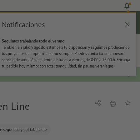
Notificaciones
Iniciar sesión
Ayuda
Lista de favoritos
Cesta
Seguimos trabajando todo el verano
s
Oficina
Adhesivos
También en julio y agosto estamos a tu disposición y seguimos produciendo
tus proyectos de impresión como siempre. Puedes contactar con nuestro
servicio de atención al cliente de lunes a viernes, de 8:00 a 18:00 h. Encarga
tu pedido hoy mismo: con total tranquilidad, sin pausas veraniegas.
en Line
imprimir
Compartir
Añadir a
e seguridad y del fabricante