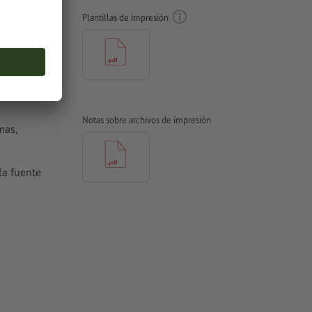
Plantillas de impresión
un 100 % al
Notas sobre archivos de impresión
mas,
la fuente
ana o