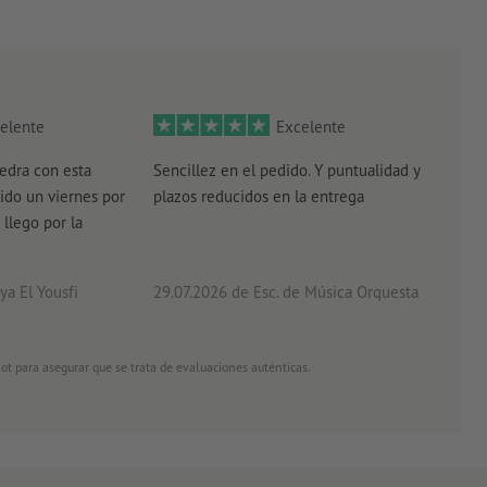
elente
Excelente
edra con esta
Sencillez en el pedido. Y puntualidad y
El r
ido un viernes por
plazos reducidos en la entrega
el e
 llego por la
acab
a El Yousfi
29.07.2026
de Esc. de Música Orquesta
26.0
ot para asegurar que se trata de evaluaciones auténticas.