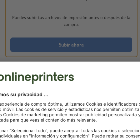
Puedes subir tus archivos de impresión antes o después de la
compra.
Subir ahora
Entrega aprox.:
€ 92,22
lun. 17 de ago.
sin IVA
Peso: aprox.
284 g
Notas sobre archivos de impresión Sello Col