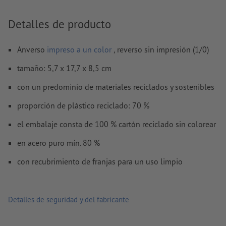
Detalles de producto
¿Cómo creo archivos de impresión correctamente?
Anverso
impreso a un color
, reverso sin impresión (1/0)
tamaño: 5,7 x 17,7 x 8,5 cm
con un predominio de materiales reciclados y sostenibles
proporción de plástico reciclado: 70 %
el embalaje consta de 100 % cartón reciclado sin colorear
en acero puro mín. 80 %
con recubrimiento de franjas para un uso limpio
Detalles de seguridad y del fabricante