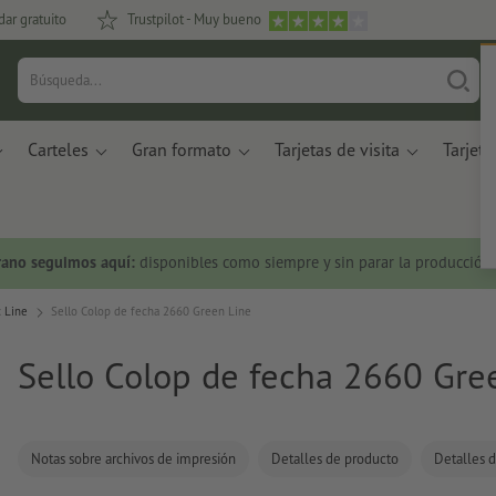
dar gratuito
Trustpilot - Muy bueno
Carteles
Gran formato
Tarjetas de visita
Tarjeta
rano seguimos aquí:
disponibles como siempre y sin parar la producción.
c Line
Sello Colop de fecha 2660 Green Line
Sello Colop de fecha 2660 Gre
Notas sobre archivos de impresión
Detalles de producto
Detalles d