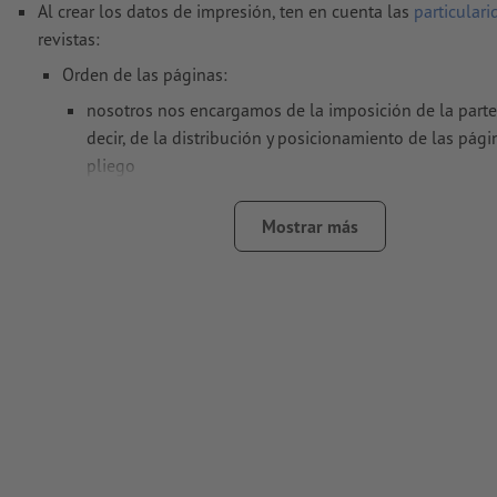
Al crear los datos de impresión, ten en cuenta las
particular
revistas:
Orden de las páginas:
nosotros nos encargamos de la imposición de la parte i
decir, de la distribución y posicionamiento de las pági
pliego
para ello, necesitamos un archivo PDF con páginas in
Mostrar más
consecutivas
si en el programa de maquetación trabajas con página
expórtalas al final como páginas individuales consecu
Nota: una parte interior de 32 páginas corresponde a 16 
una de ellas con anverso y reverso)
Resolución:
300 dpi
Aplicar a todo el perímetro 2 mm
sangrado
, las informacion
deben tener al menos 5 mm de separación respecto del bord