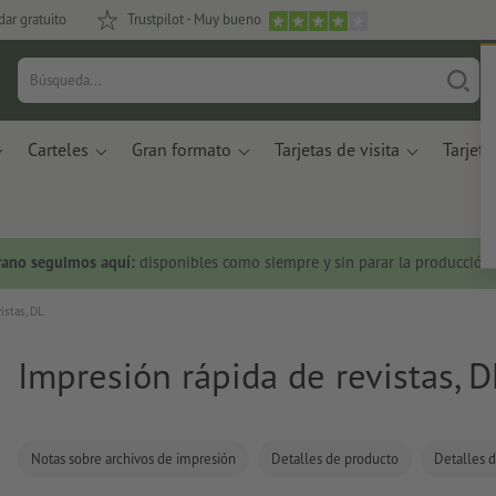
dar gratuito
Trustpilot - Muy bueno
Carteles
Gran formato
Tarjetas de visita
Tarjeta
rano seguimos aquí:
disponibles como siempre y sin parar la producción.
istas, DL
Impresión rápida de revistas, D
Notas sobre archivos de impresión
Detalles de producto
Detalles d