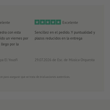
elente
Excelente
edra con esta
Sencillez en el pedido. Y puntualidad y
El r
ido un viernes por
plazos reducidos en la entrega
el e
 llego por la
acab
a El Yousfi
29.07.2026
de Esc. de Música Orquesta
26.0
ot para asegurar que se trata de evaluaciones auténticas.