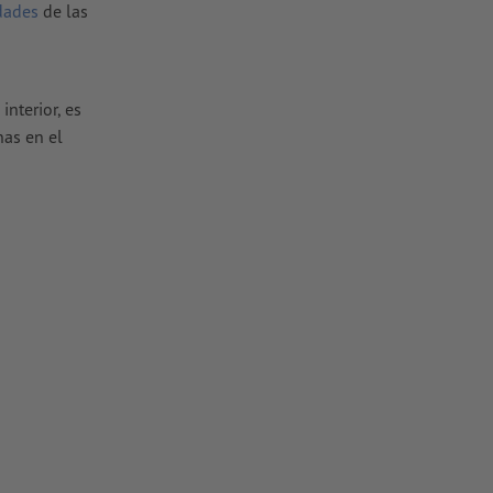
idades
de las
nterior, es
nas en el
dividuales
s dobles,
tivas
hojas (cada
es importantes
e del formato