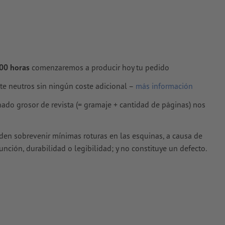
rtidas en
s estucados,
00 horas
comenzaremos a producir hoy tu pedido
te neutros sin ningún coste adicional –
más información
nado grosor de revista (= gramaje + cantidad de páginas) nos
eden sobrevenir mínimas roturas en las esquinas, a causa de
función, durabilidad o legibilidad; y no constituye un defecto.