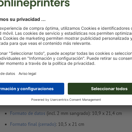
Subir ahora
Entrega aprox.:
€ 315,51
mar. 11 de ago.
sin IVA
Peso: aprox.
10,14 kg
Notas sobre archivos de impresión Impresió
de revistas, DL
Formato de datos
(incl. 2 mm sangrado): 10,9 x 21,4 cm
Formato final (cerrado)
: 10,5 x 21 cm