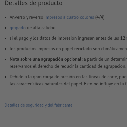
Detalles de producto
final
Las fuentes
han de estar completamente incrustadas o conve
Anverso y reverso
impresos a cuatro colores
(4/4)
curvas
grapado
de alta calidad
Modo de color:
CMYK, FOGRA51 (PSO Coated v3) para papele
si el pago y los datos de impresión ingresan antes de las
12:
FOGRA52 (PSO Uncoated v3 FOGRA52) para papel no cuché
los productos impresos en papel reciclado son climáticamen
No corregimos las
faltas de ortografía y de sintaxis
Nota sobre una agrupación opcional:
a partir de un determi
No corregimos los
ajustes de sobreimpresión
reservamos el derecho de reducir la cantidad de agrupación.
Los
comentarios
serán eliminados y no se imprimen
Debido a la gran carga de presión en las líneas de corte, pu
El contenido en los
campos de formulario
se imprime
las características naturales del papel. Esto no influye en la 
¿Cómo creo archivos de impresión correctamente?
Detalles de seguridad y del fabricante