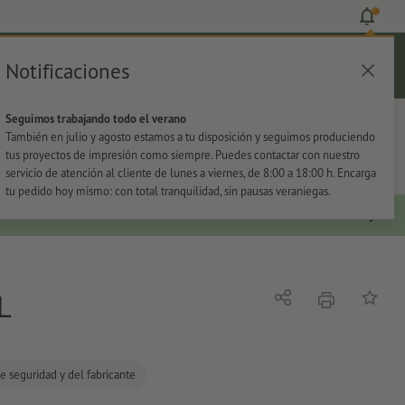
Notificaciones
Iniciar sesión
Ayuda
Lista de favoritos
Cesta
Seguimos trabajando todo el verano
s
Oficina
Adhesivos
También en julio y agosto estamos a tu disposición y seguimos produciendo
tus proyectos de impresión como siempre. Puedes contactar con nuestro
servicio de atención al cliente de lunes a viernes, de 8:00 a 18:00 h. Encarga
tu pedido hoy mismo: con total tranquilidad, sin pausas veraniegas.
L
imprimir
Compartir
Añadir a
e seguridad y del fabricante