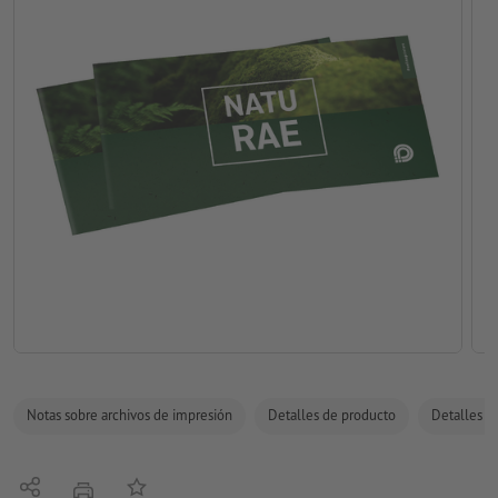
Notas sobre archivos de impresión
Detalles de producto
Detalles de
Compartir
Añadir a lista de favoritos
imprimir