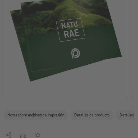
Notas sobre archivos de impresión
Detalles de producto
Detalles de
Compartir
Añadir a lista de favoritos
imprimir