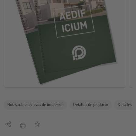
Notas sobre archivos de impresión
Detalles de producto
Detalles de
Compartir
Añadir a lista de favoritos
imprimir