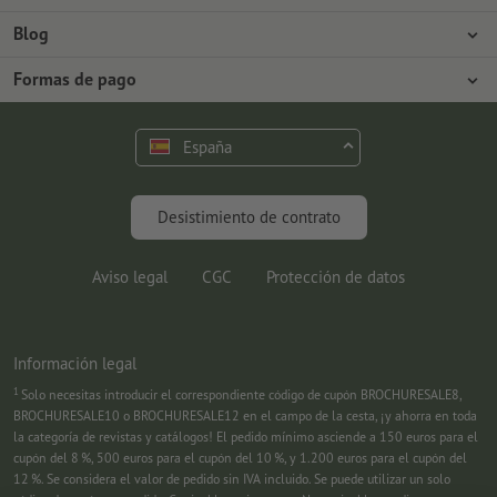
Prensa
Formas de pago
Blog
Empleo y carrera
Envío
Tutoriales de Photoshop
Formas de pago
Protección del medio ambiente
Reclamación
Tutoriales de InDesign
Pago anticipado
Contacto
España
Programa Premium
Fuentes y Herramientas
FAQ
Marketing
Desistimiento de contrato
Aviso legal
CGC
Protección de datos
Información legal
1
Solo necesitas introducir el correspondiente código de cupón BROCHURESALE8,
BROCHURESALE10 o BROCHURESALE12 en el campo de la cesta, ¡y ahorra en toda
la categoría de revistas y catálogos! El pedido mínimo asciende a 150 euros para el
cupón del 8 %, 500 euros para el cupón del 10 %, y 1.200 euros para el cupón del
12 %. Se considera el valor de pedido sin IVA incluido. Se puede utilizar un solo