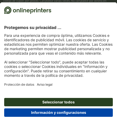
código de cupón por pedido. Canjeable varias veces. No canjeable por dinero en
efectivo. No acumulable con otras promociones. La promoción es válida hasta el
31/08/2026 inclusive.
2
Primero recibes un correo electrónico en el que puedes confirmar tu suscripción al
boletín haciendo clic. Entonces te enviamos el código de descuento y, en el futuro,
nuestro boletín. Por supuesto, te puedes dar de baja en cualquier momento. Importe
máximo del descuento: 150 € del valor del pedido (sin IVA). Canjeable sólo una vez.
Sin pedido mínimo. No canjeable por dinero en efectivo. No acumulable con otras
promociones ni códigos de descuento.
La validez del cupón es de seis semanas tras
la recepción.
3
Solo necesitas introducir el código de cupón CALENDARS10-26 en el campo de la
cesta, y ahorra en productos seleccionados. Sin pedido mínimo. Canjeable varias
veces. No canjeable por dinero en efectivo. No acumulable con otras promociones.
La promoción es válida hasta el 31/08/2026 inclusive.
4
Solo necesitas introducir el código de cupón en el campo de la cesta, y ahorra en
productos seleccionados. Sin pedido mínimo. Canjeable varias veces. No canjeable
por dinero en efectivo. No acumulable con otras promociones. La promoción es
válida hasta el 31/08/2026 inclusive.