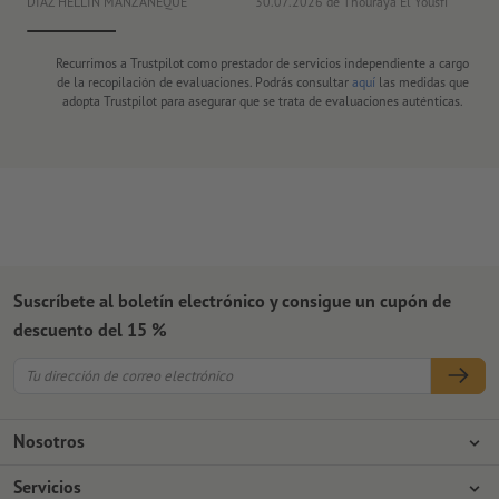
DIAZ HELLIN MANZANEQUE
30.07.2026
de Thouraya El Yousfi
Or
Recurrimos a Trustpilot como prestador de servicios independiente a cargo
de la recopilación de evaluaciones. Podrás consultar
aquí
las medidas que
adopta Trustpilot para asegurar que se trata de evaluaciones auténticas.
Suscríbete al boletín electrónico y consigue un cupón de
descuento del 15 %
Nosotros
Empresa
Servicios