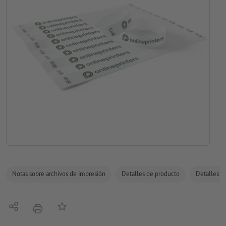
Notas sobre archivos de impresión
Detalles de producto
Detalles de
Compartir
Añadir a lista de favoritos
imprimir