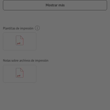
Sangrado
y marcas de corte no son necesarias
Mostrar más
Las fuentes
han de estar completamente incrustadas o
convertidas en curvas
Modo de color:
CMYK, FOGRA52 (PSO Uncoated v3 FOGRA52)
Plantillas de impresión
para papel no cuché
No corregimos las
faltas de ortografía y de sintaxis
No corregimos los
ajustes de sobreimpresión
Los
comentarios
serán eliminados y no se imprimen
Notas sobre archivos de impresión
El contenido en los
campos de formulario
se imprime
¿Cómo creo archivos de impresión correctamente?