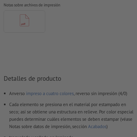
Aplicar a todo el perímetro 3 mm
sangrado
, las informaciones
Notas sobre archivos de impresión
importantes deben tener al menos 4 mm de separación
respecto del borde del formato final
Las fuentes
han de estar completamente incrustadas o
convertidas en curvas
Modo de color:
CMYK, FOGRA52 (PSO Uncoated v3 FOGRA52)
para papel no cuché
No corregimos las
faltas de ortografía y de sintaxis
Detalles de producto
No corregimos los
ajustes de sobreimpresión
Los
comentarios
serán eliminados y no se imprimen
Anverso
impreso a cuatro colores
, reverso sin impresión (4/0)
El contenido en los
campos de formulario
se imprime
Cada elemento se presiona en el material por estampado en
seco; así se obtiene una estructura en relieve. Por color especial
¿Cómo creo archivos de impresión correctamente?
puedes determinar cuáles elementos se deben estampar (véase
Notas sobre datos de impresión, sección
Acabados
)