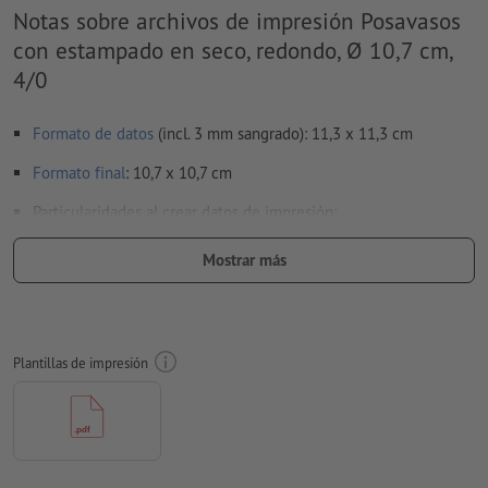
Notas sobre archivos de impresión Posavasos
con estampado en seco, redondo, Ø 10,7 cm,
4/0
Formato de datos
(incl. 3 mm sangrado): 11,3 x 11,3 cm
Formato
final
: 10,7 x 10,7 cm
Particularidades al crear datos de impresión:
para los
acabados
se deben tener en cuenta
Mostrar más
especificaciones especiales
aquí
te mostramos cómo crear tus datos de impresión con
acabado parcial en InDesign
Plantillas de impresión
para que el motivo no se vea cabeza abajo en el producto
impreso acabado, se deberá tener cuidado con la
dirección de lectura
en los datos de impresión
Resolución:
300 dpi