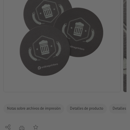
Notas sobre archivos de impresión
Detalles de producto
Detalles de
Compartir
Añadir a lista de favoritos
imprimir