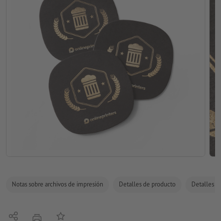
Notas sobre archivos de impresión
Detalles de producto
Detalles de
Compartir
Añadir a lista de favoritos
imprimir