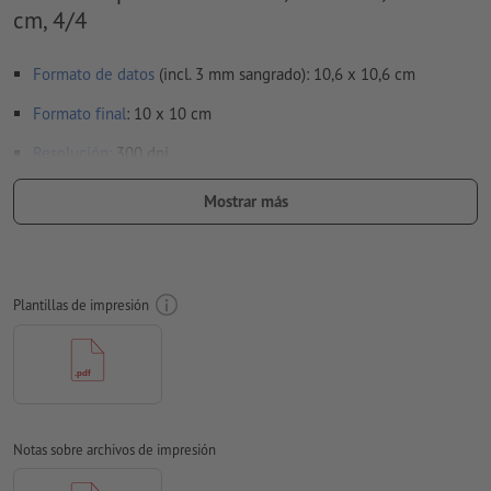
cm, 4/4
Formato de datos
(incl. 3 mm sangrado): 10,6 x 10,6 cm
Formato
final
: 10 x 10 cm
Resolución:
300 dpi
para los
acabados
se deben tener en cuenta
Mostrar más
especificaciones especiales
aquí
te mostramos cómo crear tus datos de impresión con
acabado parcial en InDesign
Plantillas de impresión
Aplicar a todo el perímetro 3 mm
sangrado
, las informaciones
importantes deben tener al menos 4 mm de separación
respecto del borde del formato final
Las fuentes
han de estar completamente incrustadas o
convertidas en curvas
Notas sobre archivos de impresión
Modo de color:
CMYK, FOGRA52 (PSO Uncoated v3 FOGRA52)