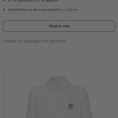
65 % poliéster y 35 % algodón
disponibles en diversos tamaños y colores
parte delantera y/o trasera imprimible a elección en variados
motivos
Mostrar más
Lavable hasta una temperatura máxima de 30 °C. Antes de lavar,
Detalles de seguridad y del fabricante
dar vuelta lo de adentro hacia fuera, para que el impreso quede
adentro.
Gramaje: 180 g/m² (blanco: 170 g/m²)
marca: Fruit of the Loom
procesamiento: serigrafía