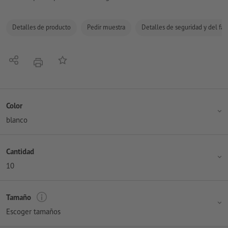
Detalles de producto
Pedir muestra
Detalles de seguridad y del fab
Compartir
Añadir a lista de favoritos
imprimir
Color
blanco
Cantidad
10
Tamaño
Escoger tamaños