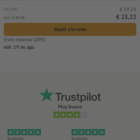
sin IVA
€ 19,19
€ 23,22
incl. 21% IVA
Añadir a la cesta
Envío estándar (DPD)
mié. 19 de ago.
Muy bueno
Excelente
Excelente
Ex