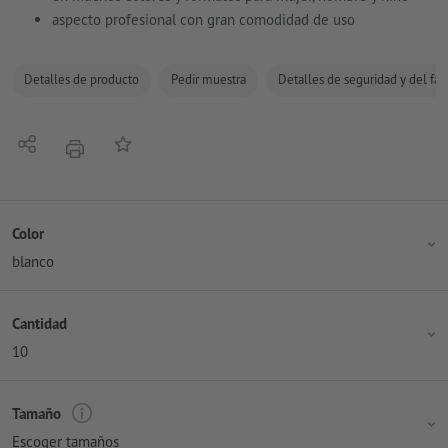
aspecto profesional con gran comodidad de uso
Detalles de producto
Pedir muestra
Detalles de seguridad y del fab
Compartir
Añadir a lista de favoritos
imprimir
Color
blanco
Cantidad
10
Tamaño
Escoger tamaños