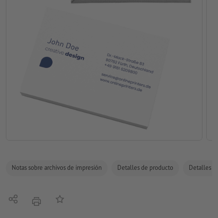
Notas sobre archivos de impresión
Detalles de producto
Detalles de
Compartir
Añadir a lista de favoritos
imprimir