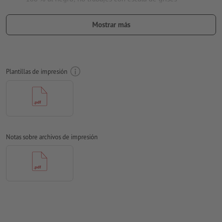
no utilices efectos como p.e. sombras, degradaciones,
Mostrar más
tramas, transparencias, etc.
tamaño de fuente: mínimo 7 puntos, la línea más fina de la
fuente 0,2 mm
Plantillas de impresión
nuestro consejo:
utiliza fuentes sin serif como Arial, Verdana
o Helvetica para lograr una impresión óptima
distancia del motivo al formato final: mín. 1 mm
espesor de línea: mínimo 1 pto. (0,4 mm)
Notas sobre archivos de impresión
Resolución:
600 dpi
¿Cómo creo archivos de impresión correctamente?