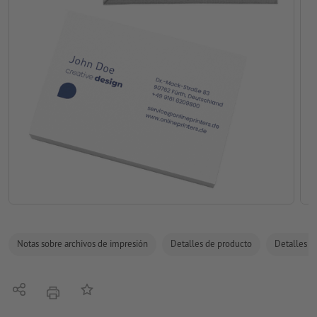
Notas sobre archivos de impresión
Detalles de producto
Detalles de
Compartir
Añadir a lista de favoritos
imprimir