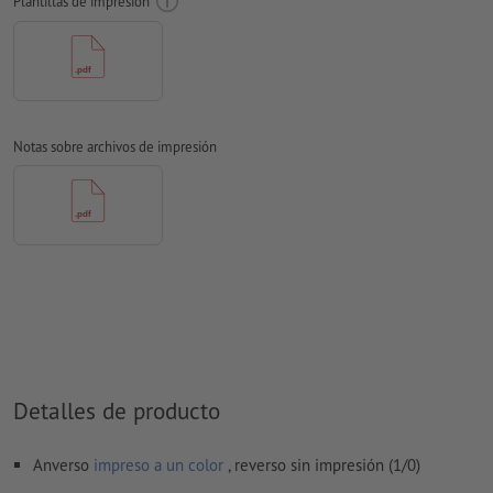
Plantillas de impresión
nuestro consejo:
utiliza fuentes sin serif como Arial, Verdana
o Helvetica para lograr una impresión óptima
distancia del motivo al formato final: mín. 1 mm
espesor de línea: mínimo 1 pto. (0,4 mm)
Notas sobre archivos de impresión
Resolución:
600 dpi
¿Cómo creo archivos de impresión correctamente?
Detalles de producto
Anverso
impreso a un color
, reverso sin impresión (1/0)