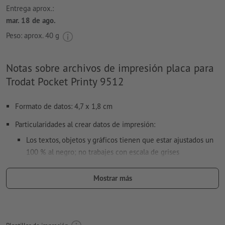
Entrega aprox.:
mar. 18 de ago.
Peso: aprox.
40 g
Notas sobre archivos de impresión placa para
Trodat Pocket Printy 9512
Formato de datos: 4,7 x 1,8 cm
Particularidades al crear datos de impresión:
Los textos, objetos y gráficos tienen que estar ajustados un
100 % al negro; no trabajes con escala de grises
no utilices efectos como p.e. sombras, degradaciones,
Mostrar más
tramas, transparencias, etc.
tamaño de fuente: mínimo 7 puntos, la línea más fina de la
fuente 0,2 mm