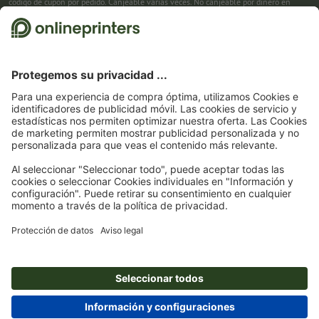
código de cupón por pedido. Canjeable varias veces. No canjeable por dinero en
efectivo. No acumulable con otras promociones. La promoción es válida hasta el
31/08/2026 inclusive.
2
Primero recibes un correo electrónico en el que puedes confirmar tu suscripción al
boletín haciendo clic. Entonces te enviamos el código de descuento y, en el futuro,
nuestro boletín. Por supuesto, te puedes dar de baja en cualquier momento. Importe
máximo del descuento: 150 € del valor del pedido (sin IVA). Canjeable sólo una vez.
Sin pedido mínimo. No canjeable por dinero en efectivo. No acumulable con otras
promociones ni códigos de descuento.
La validez del cupón es de seis semanas tras
la recepción.
3
Solo necesitas introducir el código de cupón CALENDARS10-26 en el campo de la
cesta, y ahorra en productos seleccionados. Sin pedido mínimo. Canjeable varias
veces. No canjeable por dinero en efectivo. No acumulable con otras promociones.
La promoción es válida hasta el 31/08/2026 inclusive.
4
Solo necesitas introducir el código de cupón en el campo de la cesta, y ahorra en
productos seleccionados. Sin pedido mínimo. Canjeable varias veces. No canjeable
por dinero en efectivo. No acumulable con otras promociones. La promoción es
válida hasta el 31/08/2026 inclusive.