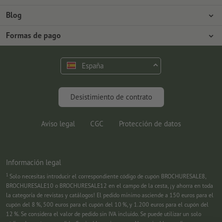
Prensa
Formas de pago
Blog
Empleo y carrera
Envío
Tutoriales de Photoshop
Formas de pago
Protección del medio ambiente
Reclamación
Tutoriales de InDesign
Pago anticipado
Contacto
España
Programa Premium
Fuentes y Herramientas
FAQ
Marketing
Desistimiento de contrato
Aviso legal
CGC
Protección de datos
Información legal
1
Solo necesitas introducir el correspondiente código de cupón BROCHURESALE8,
BROCHURESALE10 o BROCHURESALE12 en el campo de la cesta, ¡y ahorra en toda
la categoría de revistas y catálogos! El pedido mínimo asciende a 150 euros para el
cupón del 8 %, 500 euros para el cupón del 10 %, y 1.200 euros para el cupón del
12 %. Se considera el valor de pedido sin IVA incluido. Se puede utilizar un solo