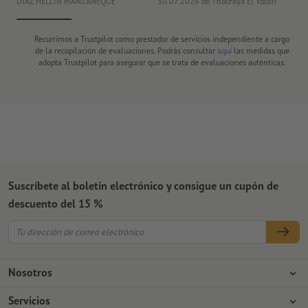
DIAZ HELLIN MANZANEQUE
30.07.2026
de Thouraya El Yousfi
Or
Recurrimos a Trustpilot como prestador de servicios independiente a cargo
de la recopilación de evaluaciones. Podrás consultar
aquí
las medidas que
adopta Trustpilot para asegurar que se trata de evaluaciones auténticas.
Suscríbete al boletín electrónico y consigue un cupón de
descuento del 15 %
Nosotros
Empresa
Servicios