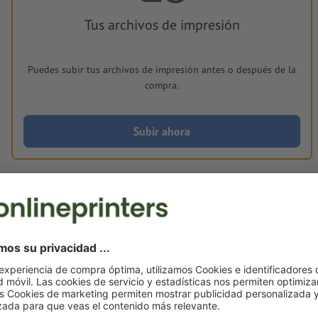
Tus archivos de impresión
Puedes subir tus archivos de impresión antes o después de la
compra.
Subir ahora
Entrega aprox.:
€ 123,49
mar. 18 de ago.
sin IVA
Peso: aprox.
11 kg