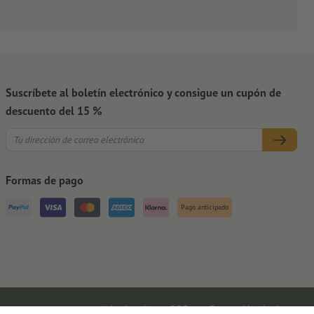
Suscríbete al boletín electrónico y consigue un cupón de
descuento del 15 %
Formas de pago
Pago anticipado
Aviso legal
CGC
Protección de datos