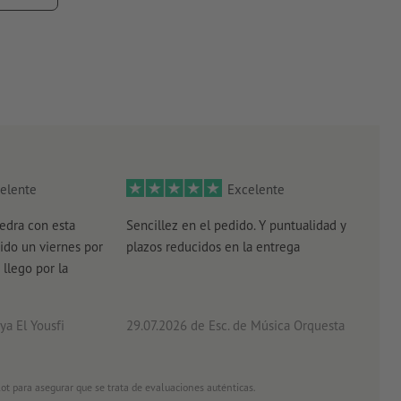
adas de 10.000 ejemplares corresponden a una entrega de
elente
Excelente
edra con esta
Sencillez en el pedido. Y puntualidad y
El r
ido un viernes por
plazos reducidos en la entrega
el e
 llego por la
acab
a El Yousfi
29.07.2026
de Esc. de Música Orquesta
26.0
ot para asegurar que se trata de evaluaciones auténticas.