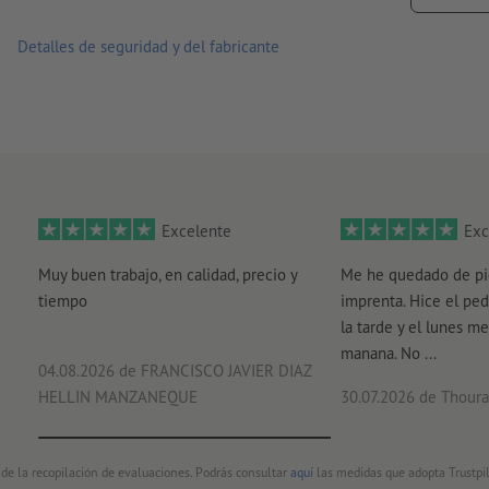
la tirada depende de la versión, p.e. dos versiones con tir
Detalles de seguridad y del fabricante
20.000 ejemplares
Excelente
Exc
Muy buen trabajo, en calidad, precio y
Me he quedado de pi
tiempo
imprenta. Hice el ped
la tarde y el lunes me
manana. No ...
04.08.2026
de FRANCISCO JAVIER DIAZ
HELLIN MANZANEQUE
30.07.2026
de Thouray
 de la recopilación de evaluaciones. Podrás consultar
aquí
las medidas que adopta Trustpil