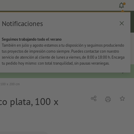
Notificaciones
Iniciar sesión
Ayuda
Lista de favoritos
Cesta
Seguimos trabajando todo el verano
s
Oficina
Adhesivos
También en julio y agosto estamos a tu disposición y seguimos produciendo
tus proyectos de impresión como siempre. Puedes contactar con nuestro
servicio de atención al cliente de lunes a viernes, de 8:00 a 18:00 h. Encarga
tu pedido hoy mismo: con total tranquilidad, sin pausas veraniegas.
, 100 x 200 cm
o plata, 100 x
imprimir
Compartir
Añadir a