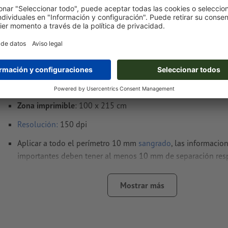
Notas sobre archivos de impresión Pack múlt
up económico plata, 100 x 200 cm
Formato de datos
(incl. 10 mm sangrado): 102 x 217 cm
Formato
final
: 100 x 200 cm
Zona visible
: 100 x 200 cm
Zona imprimible
: 100 x 215 cm
Resolución:
150 dpi
Aplicar a todo el perímetro 10 mm
sangrado
, las informacio
importantes deben tener al menos 10 mm de separación res
borde del formato final
Mostrar más
Las fuentes
han de estar completamente incrustadas o conve
curvas
Modo de color:
CMYK, FOGRA51 (PSO Coated v3)