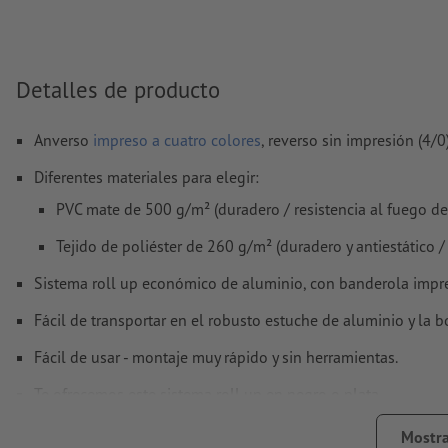
No corregimos las
faltas de ortografía y de sintaxis
No corregimos los
ajustes de sobreimpresión
Detalles de producto
Los
comentarios
serán eliminados y no se imprimen
El contenido en los
campos de formulario
se imprime
Anverso
impreso a cuatro colores
, reverso sin impresión (4/0
Diferentes materiales para elegir:
¿Cómo creo archivos de impresión correctamente?
PVC mate de 500 g/m² (duradero / resistencia al fuego de 
Tejido de poliéster de 260 g/m² (duradero y antiestático / 
Sistema roll up económico de aluminio, con banderola impres
Fácil de transportar en el robusto estuche de aluminio y la bo
Fácil de usar - montaje muy rápido y sin herramientas.
Te ofrecemos este sistema roll up en negro o plata.
Peso: aprox. 5 kg.
Mostra