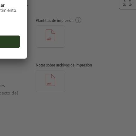
iple Roll-
Plantillas de impresión
Notas sobre archivos de impresión
nes
pecto del
rtidas en