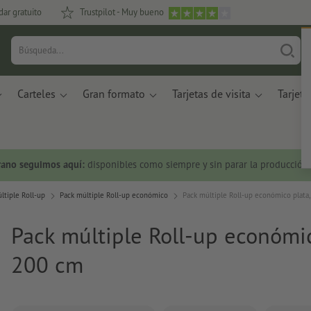
dar gratuito
Trustpilot - Muy bueno
Carteles
Gran formato
Tarjetas de visita
Tarjeta
rano seguimos aquí:
disponibles como siempre y sin parar la producción.
ltiple Roll-up
Pack múltiple Roll-up económico
Pack múltiple Roll-up económico plata
Pack múltiple Roll-up económic
200 cm